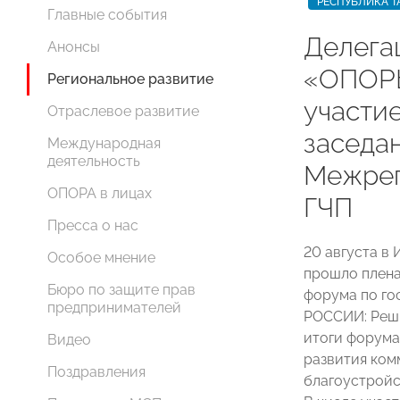
РЕСПУБЛИКА Т
Главные события
Делега
Анонсы
«ОПОР
Региональное развитие
участи
Отраслевое развитие
заседан
Международная
деятельность
Межрег
ОПОРА в лицах
ГЧП
Пресса о нас
20 августа в
Особое мнение
прошло плена
Бюро по защите прав
форума по го
предпринимателей
РОССИИ: Реши
итоги форума
Видео
развития ком
Поздравления
благоустройс