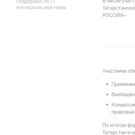
В числе учас
Поддержка МСП.
Антикризисные меры
Татарстанско
РОССИИ».
Участники об
Применени
Внебюдже
Концесси
правовые
По итогам фо
Татарстан и 