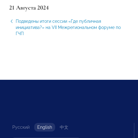
21 Августа 2024
Подведены итоги сессии «Где публичная
инициатива?» на VII Межрегиональном форуме по
ГЧП
Русский
English
中文