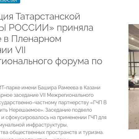
АТАРСТАН
ция Татарстанской
Ы РОССИИ» приняла
е в Пленарном
ии VII
ионального форума по
 ИТ-парке имени Башира Рамеева в Казани
рное заседание VII Межрегионального
сударственно-частному партнерству «ГЧП В
ть Нерешаемое». Заседание подвело
 и сфокусировалось на применении ГЧП для
мунальной инфраструктуры,
тва общественных пространств и туризма.