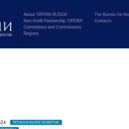
About “OPORA RUSSIA”
The Bureau for the
Non-Profit Partnership “OPORA”
Contacts
Committees and Commissions
Regions
024
РЕГИОНАЛЬНОЕ РАЗВИТИЕ