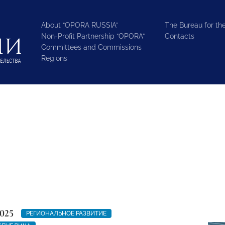
About “OPORA RUSSIA”
The Bureau for the
Non-Profit Partnership “OPORA”
Contacts
Committees and Commissions
Regions
025
РЕГИОНАЛЬНОЕ РАЗВИТИЕ