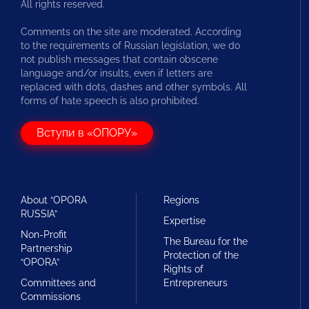
All rights reserved.
Comments on the site are moderated. According
to the requirements of Russian legislation, we do
not publish messages that contain obscene
language and/or insults, even if letters are
replaced with dots, dashes and other symbols. All
forms of hate speech is also prohibited.
Вступи в «ОПОРУ»
About “OPORA
Regions
RUSSIA”
Expertise
Non-Profit
The Bureau for the
Partnership
Protection of the
“OPORA”
Rights of
Committees and
Entrepreneurs
Commissions