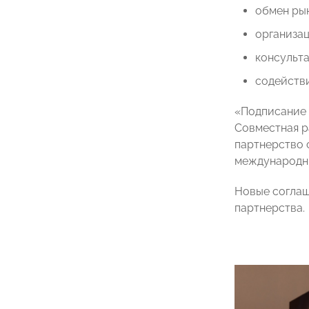
обмен ры
организац
консульт
содействи
«Подписание 
Совместная р
партнерство 
международны
Новые соглаш
партнерства.