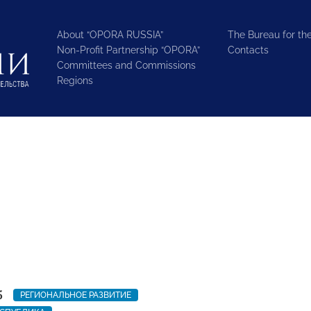
About “OPORA RUSSIA”
The Bureau for the
Non-Profit Partnership “OPORA”
Contacts
Committees and Commissions
Regions
5
РЕГИОНАЛЬНОЕ РАЗВИТИЕ