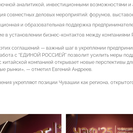
ночной аналитикой, инвестиционными возможностями и 
ия совместных деловых мероприятий: форумов, выставок
ационная и образовательная поддержка предпринимателе
е в установлении бизнес-контактов между компаниями Р
этих соглашений — важный шаг в укреплении предприни
абота с “ЕДИНОЙ РОССИЕЙ” позволит усилить меры подд
с китайской компанией открывает новые перспективы дл
е рынки», — отметил Евгений Андреев.
ения укрепляют позиции Чувашии как региона, открытог