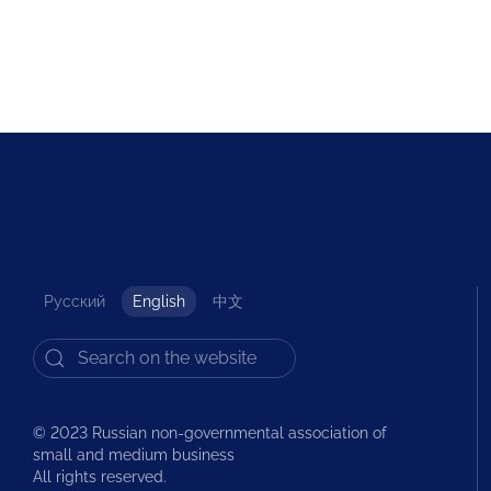
Русский
English
中文
© 2023 Russian non-governmental association of
small and medium business
All rights reserved.