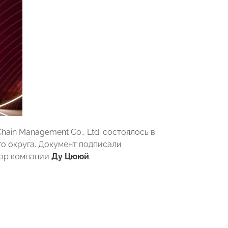
ain Management Co., Ltd. состоялось в
 округа. Документ подписали
тор компании
Ду Цююй
.