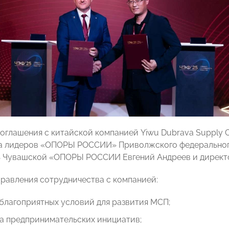
оглашения с китайской компанией Yiwu Dubrava Supply Ch
а лидеров «ОПОРЫ РОССИИ» Приволжского федерального
ь Чувашской «ОПОРЫ РОССИИ Евгений Андреев и дирек
равления сотрудничества с компанией:
благоприятных условий для развития МСП;
а предпринимательских инициатив;