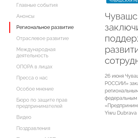
ЧУВАШСКАЯ Р
Главные события
Чуваш
Анонсы
заключ
Региональное развитие
поддер
Отраслевое развитие
развит
Международная
деятельность
сотруд
ОПОРА в лицах
26 июня Чува
Пресса о нас
РОССИИ» закл
Особое мнение
региональны
федеральным
Бюро по защите прав
«Предпринима
предпринимателей
Yiwu Dubrava 
Видео
Поздравления