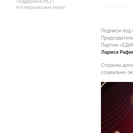
Поддержка МСП.
Антикризисные меры
Подписи под 
Председател
Партии «ЕД
Лариса Рафи
Стороны дого
социально-эк