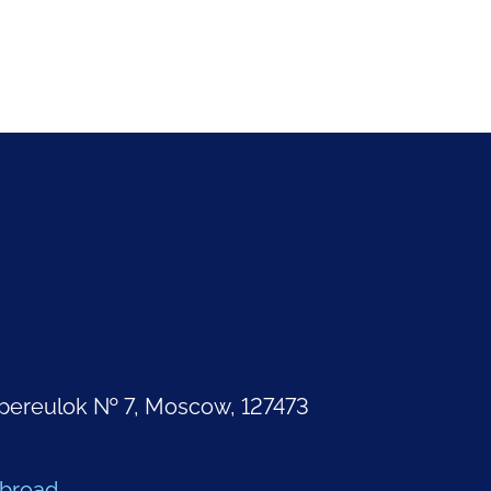
pereulok № 7, Moscow, 127473
Abroad