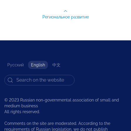
Региональное развитие
Русский
English
中文
© 2023 Russian non-governmental association of small and
medium business
All rights reserved.
Comments on the site are moderated. According to the
requirements of Russian legislation, we do not publish