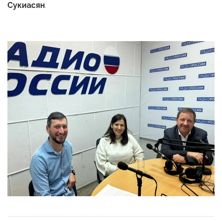
Сукиасян
.