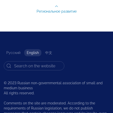
Региональное развитие
Русский
English
中文
© 2023 Russian non-governmental association of small and
medium business
All rights reserved.
Comments on the site are moderated. According to the
requirements of Russian legislation, we do not publish