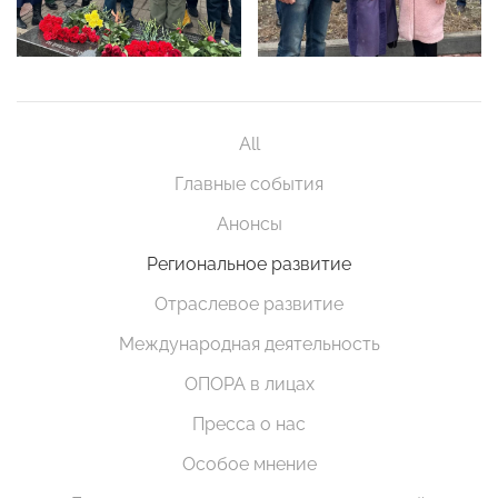
All
Главные события
Анонсы
Региональное развитие
Отраслевое развитие
Международная деятельность
ОПОРА в лицах
Пресса о нас
Особое мнение