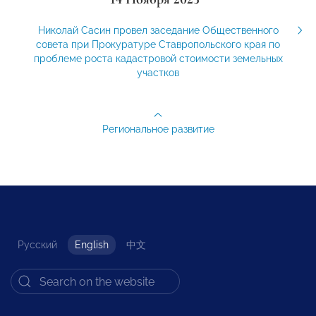
Николай Сасин провел заседание Общественного
совета при Прокуратуре Ставропольского края по
проблеме роста кадастровой стоимости земельных
участков
Региональное развитие
Русский
English
中文