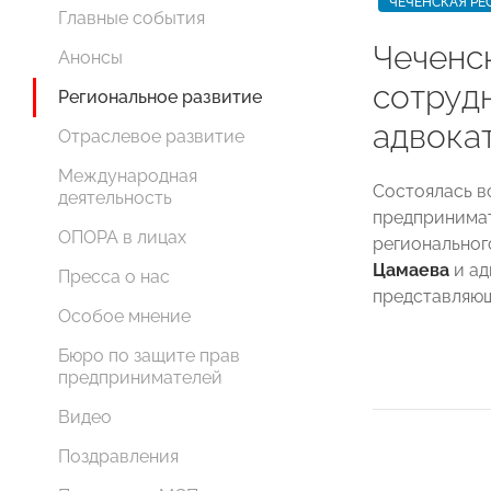
ЧЕЧЕНСКАЯ РЕ
Главные события
Чеченс
Анонсы
сотруд
Региональное развитие
адвока
Отраслевое развитие
Международная
Состоялась в
деятельность
предпринимат
ОПОРА в лицах
регионально
Цамаева
и ад
Пресса о нас
представляющ
Особое мнение
Бюро по защите прав
предпринимателей
Видео
Поздравления