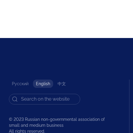
Русский
English
中文
© 2023 Russian non-governmental association of
small and medium business
All rights reserved.