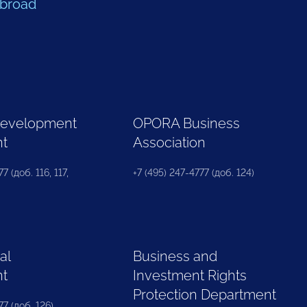
Abroad
Development
OPORA Business
nt
Association
7 (доб. 116, 117,
+7 (495) 247-4777 (доб. 124)
al
Business and
nt
Investment Rights
Protection Department
77 (доб. 126)