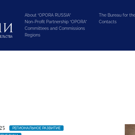
About “OPORA RUSSIA”
The Bureau for the
Non-Profit Partnership “OPORA”
Contacts
Committees and Commissions
Regions
25
РЕГИОНАЛЬНОЕ РАЗВИТИЕ