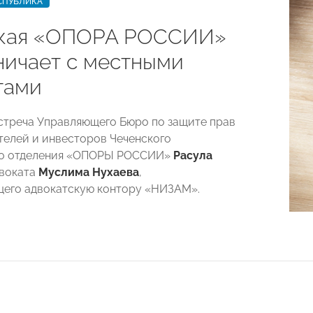
СПУБЛИКА
кая «ОПОРА РОССИИ»
ничает с местными
тами
стреча Управляющего Бюро по защите прав
елей и инвесторов Чеченского
го отделения «ОПОРЫ РОССИИ»
Расула
воката
Муслима Нухаева
,
его адвокатскую контору «НИЗАМ».