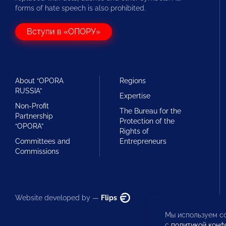
forms of hate speech is also prohibited.
Вступи в «ОПОРУ»
About “OPORA
Regions
RUSSIA”
Expertise
Non-Profit
The Bureau for the
Partnership
Protection of the
“OPORA”
Rights of
Committees and
Entrepreneurs
Commissions
Website developed by —
Flips
Мы используем co
с
политикой конф