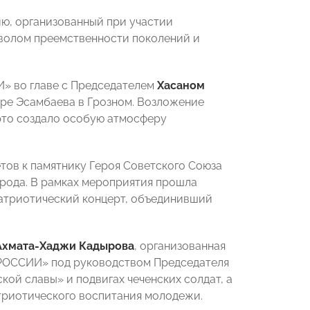
ию, организованный при участии
волом преемственности поколений и
И» во главе с Председателем
Хасаном
аре Эсамбаева в Грозном. Возложение
 это создало особую атмосферу
тов к памятнику Героя Советского Союза
арода. В рамках мероприятия прошла
патриотический концерт, объединивший
Ахмата-Хаджи Кадырова
, организованная
 РОССИИ» под руководством Председателя
ской славы» и подвигах чеченских солдат, а
триотического воспитания молодежи.