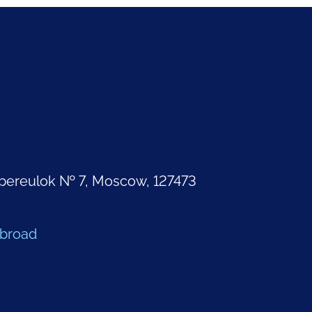
pereulok № 7, Moscow, 127473
Abroad