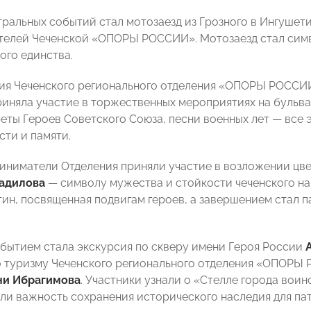
тральных событий стал мотозаезд из Грозного в Ингушет
елей Чеченской «ОПОРЫ РОССИИ». Мотозаезд стал сим
ого единства.
ция Чеченского регионального отделения «ОПОРЫ РОССИ
иняла участие в торжественных мероприятиях на бульв
реты Героев Советского Союза, песни военных лет — все
сти и памяти.
иниматели Отделения приняли участие в возложении цве
радилова
— символу мужества и стойкости чеченского н
тин, посвященная подвигам героев, а завершением стал 
бытием стала экскурсия по скверу имени Героя России
 туризму Чеченского регионального отделения «ОПОРЫ
и Ибрагимова
. Участники узнали о «Стелле города воин
ли важность сохранения исторического наследия для па