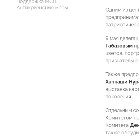
Поддержка МСП.
Антикризисные меры
Одним из цен
предпринимат
патриотическ
9 мая делега
Габазовым
пр
цветов, порт
признательно
Также предпр
Ханпаши Ну
выставка кар
поколения.
Отдельным со
Комитетом по
Комитета
Ден
также обсуди