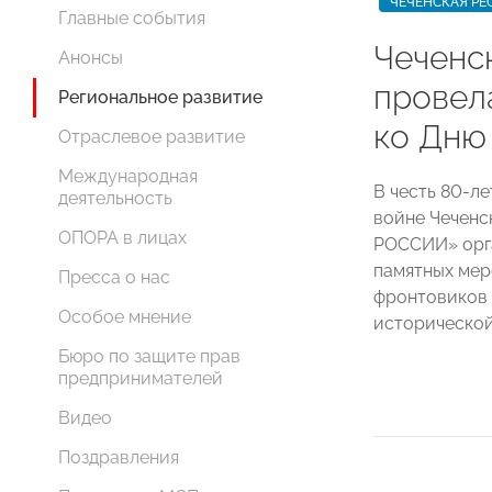
ЧЕЧЕНСКАЯ РЕ
Главные события
Чеченс
Анонсы
провел
Региональное развитие
ко Дню
Отраслевое развитие
Международная
В честь 80-л
деятельность
войне Чеченс
ОПОРА в лицах
РОССИИ» орга
памятных мер
Пресса о нас
фронтовиков 
Особое мнение
исторической
Бюро по защите прав
предпринимателей
Видео
Поздравления