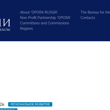
About “OPORA RUSSIA”
The Bureau for the
Non-Profit Partnership “OPORA”
Contacts
Committees and Commissions
Regions
26
РЕГИОНАЛЬНОЕ РАЗВИТИЕ