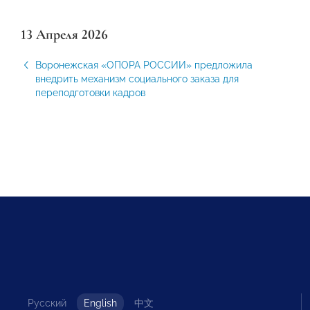
13 Апреля 2026
Воронежская «ОПОРА РОССИИ» предложила
внедрить механизм социального заказа для
переподготовки кадров
Русский
English
中文