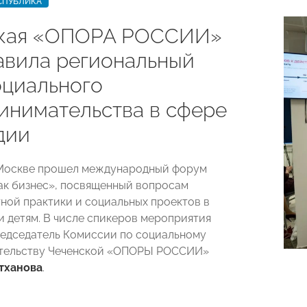
СПУБЛИКА
кая «ОПОРА РОССИИ»
авила региональный
оциального
инимательства в сфере
дии
 Москве прошел международный форум
ак бизнес», посвященный вопросам
тной практики и социальных проектов в
 детям. В числе спикеров мероприятия
едседатель Комиссии по социальному
тельству Чеченской «ОПОРЫ РОССИИ»
тханова
.