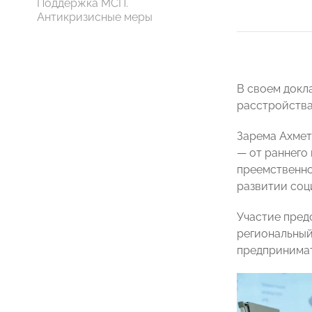
Поддержка МСП.
Антикризисные меры
В своем докл
расстройства
Зарема Ахмет
— от раннего
преемственно
развитии соц
Участие пред
региональный
предпринимат