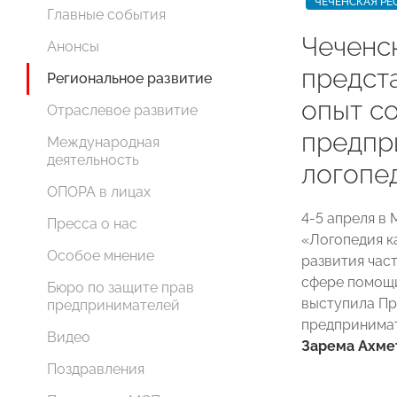
ЧЕЧЕНСКАЯ РЕ
Главные события
Чеченс
Анонсы
предст
Региональное развитие
опыт с
Отраслевое развитие
предпр
Международная
деятельность
логопе
ОПОРА в лицах
4-5 апреля в
Пресса о нас
«Логопедия к
Особое мнение
развития час
сфере помощи
Бюро по защите прав
выступила Пр
предпринимателей
предпринима
Видео
Зарема Ахме
Поздравления