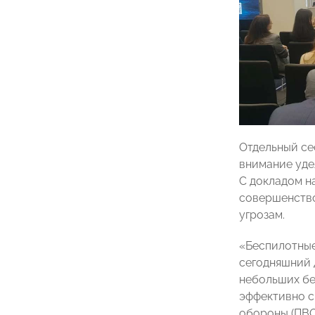
Отдельный се
внимание уде
С докладом н
совершенство
угрозам.
«Беспилотные
сегодняшний 
небольших бе
эффективно с
обороны (ПВО