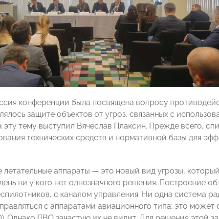
ссия конференции была посвящена вопросу противодейс
лялось защите объектов от угроз, связанных с использо
а эту тему выступил Вячеслав Плаксин. Прежде всего, с
вания технических средств и нормативной базы для эф
 летательные аппараты — это новый вид угрозы, который
день ни у кого нет однозначного решения. Построение об
спилотников, с каналом управления. Ни одна система р
правляться с аппаратами авиационного типа; это может
). Однако ПВО зачастую их не видит. Для решения этой 