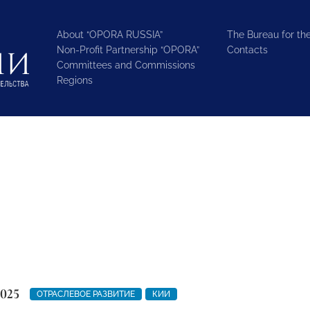
About “OPORA RUSSIA”
The Bureau for the
Non-Profit Partnership “OPORA”
Contacts
Committees and Commissions
Regions
2025
ОТРАСЛЕВОЕ РАЗВИТИЕ
КИИ