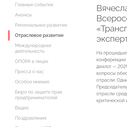
Главные события
Вячесл
Анонсы
Всерос
Региональное развитие
«Транс
Отраслевое развитие
экспер
Международная
деятельность
На прошедшей
конференции 
ОПОРА в лицах
диалог — 202
Пресса о нас
вопросы обес
отрасли. Одн
Особое мнение
Председател
Бюро по защите прав
отрасли сред
предпринимателей
критической
Видео
Поздравления