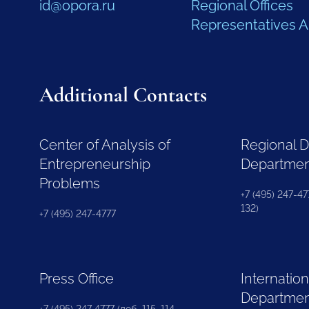
id@opora.ru
Regional Offices
Representatives 
Additional Contacts
Center of Analysis of
Regional 
Entrepreneurship
Departme
Problems
+7 (495) 247-477
132)
+7 (495) 247-4777
Press Office
Internation
Departme
+7 (495) 247 4777 (доб. 115, 114,