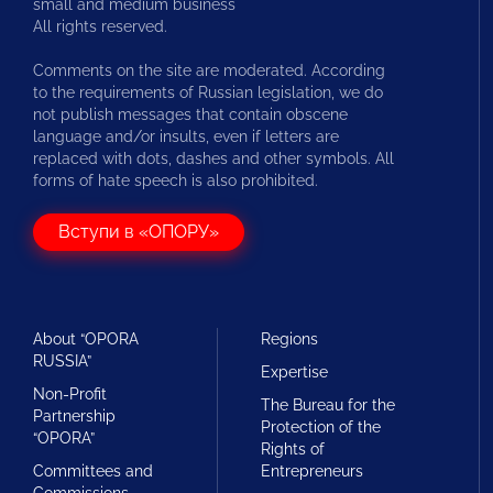
small and medium business
All rights reserved.
Comments on the site are moderated. According
to the requirements of Russian legislation, we do
not publish messages that contain obscene
language and/or insults, even if letters are
replaced with dots, dashes and other symbols. All
forms of hate speech is also prohibited.
Вступи в «ОПОРУ»
About “OPORA
Regions
RUSSIA”
Expertise
Non-Profit
The Bureau for the
Partnership
Protection of the
“OPORA”
Rights of
Committees and
Entrepreneurs
Commissions