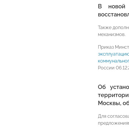
В новой 
восстанов
Также дополн
механизмов.
Приказ Минст
эксплуатацию
коммунальног
России 06.12.
Об устан
территор
Москвы, о
Для согласов
предложениям