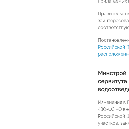
прилагаемых 
Правительств
заинтересова
соответствую
Постановлени
Российской Ф
расположенно
Минстрой 
сервитут
водоотвед
Изменения в 
430-ФЗ «О вн
Российской Ф
участков, за