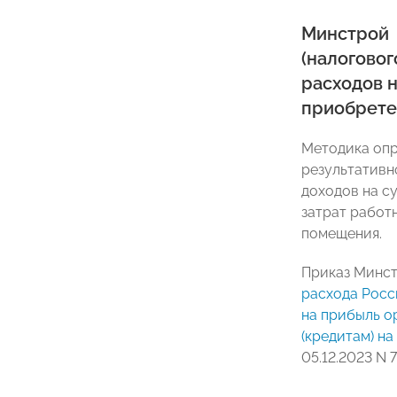
Минстрой
(налогово
расходов н
приобрете
Методика опр
результативн
доходов на с
затрат работ
помещения.
Приказ Минст
расхода Росс
на прибыль о
(кредитам) н
05.12.2023 N 