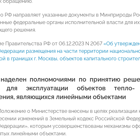
к обращению.
о РФ направляет указанные документы в Минприроды Рос
нные федеральные органы исполнительной власти для их
щего решения.
е Правительства РФ от 06.12.2023 N 2067
«Об утвержден
едерации размещения на части территории национальног
й в границах г. Москвы, объектов капитального строите
наделен полномочиями по принятию реше
а для эксплуатации объектов тепло-
ения, являющихся линейными объектами
Положение о Министерстве внесены в целях реализации н
есении изменений в Земельный кодекс Российской Федер
едерации», которым усовершенствованы механизмы офо
нятых линейными объектами.