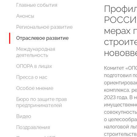
Главные события
Профил
Анонсы
РОССИИ
Региональное развитие
мерах 
Отраслевое развитие
строит
Международная
нововв
деятельность
ОПОРА в лицах
Комитет «ОП
подготовил п
Пресса о нас
ориентирован
Особое мнение
комплекса, р
2023 года. В 
Бюро по защите прав
имущественно
предпринимателей
совокупность
Видео
о целесообра
налоговой ль
Поздравления
строительств