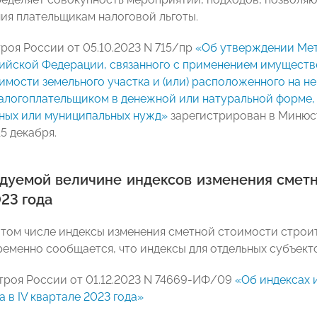
ия плательщикам налоговой льготы.
роя России от 05.10.2023 N 715/пр
«Об утверждении Мет
ийской Федерации, связанного с применением имуществе
имости земельного участка и (или) расположенного на н
алогоплательщиком в денежной или натуральной форме, в
ных или муниципальных нужд»
зарегистрирован в Минюсте
5 декабря.
дуемой величине индексов изменения сметно
23 года
 том числе индексы изменения сметной стоимости стро
ременно сообщается, что индексы для отдельных субъек
роя России от 01.12.2023 N 74669-ИФ/09
«Об индексах 
 в IV квартале 2023 года»