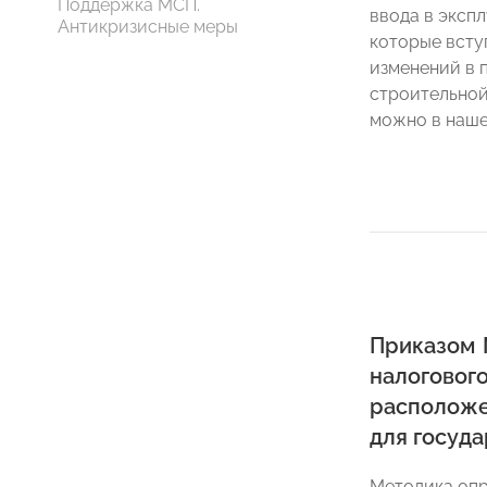
Поддержка МСП.
ввода в эксп
Антикризисные меры
которые вступ
изменений в 
строительной
можно в наше
Приказом 
налогово
расположе
для госуд
Методика опр