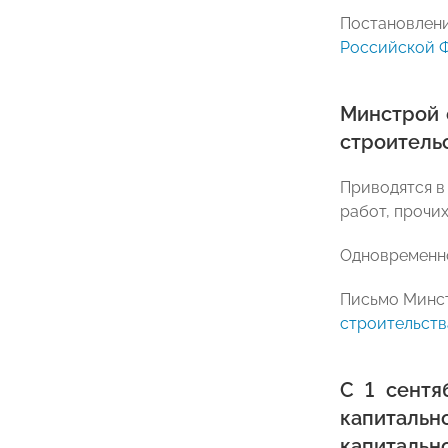
Постановлени
Российской Фе
Минстрой 
строительс
Приводятся в
работ, прочих
Одновременно
Письмо Минст
строительства
С 1 сентя
капитальн
капиталь