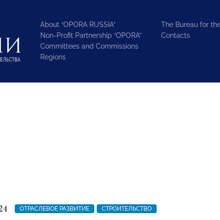
About “OPORA RUSSIA”
The Bureau for the
Non-Profit Partnership “OPORA”
Contacts
Committees and Commissions
Regions
24
ОТРАСЛЕВОЕ РАЗВИТИЕ
СТРОИТЕЛЬСТВО