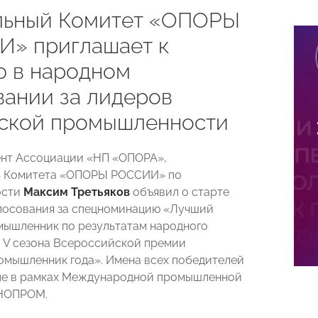
ьный Комитет «ОПОРЫ
» приглашает к
ю в народном
вании за лидеров
ской промышленности
ент Ассоциации «НП «ОПОРА»,
ь Комитета «ОПОРЫ РОССИИ» по
ости
Максим Третьяков
объявил о старте
лосования за спецноминацию «Лучший
ышленник по результатам народного
 V сезона Всероссийской премии
мышленник года». Имена всех победителей
ле в рамках Международной промышленной
НОПРОМ.