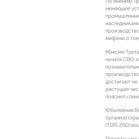
По мнению Тр
меняющее уст
промышленник
наследниками
производство
мифами о том
Максим Треть
начала СВО, 
познавательн
производство
достигают не 
растущее чис
пояснил спик
Юбилейная Вс
организаторы 
(ТОП-200) во
Проекты уже 