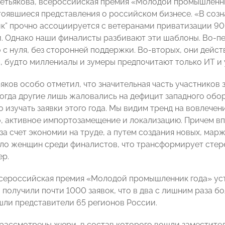
етьякова, всероссийская премия «Молодой промышленник
оявшиеся представления о российском бизнесе. «В созн
” прочно ассоциируется с ветеранами приватизации 90-
. Однако наши финалисты разбивают эти шаблоны. Во-пе
 с нуля, без сторонней поддержки. Во-вторых, они дейст
, будто миллениалы и зумеры предпочитают только ИT и 
яков особо отметил, что значительная часть участников
когда другие лишь жаловались на дефицит западного обо
о изучать заявки этого года. Мы видим тренд на вовлече
, активное импортозамещение и локализацию. Причем в
за счет экономии на труде, а путем создания новых, мар
ло женщин среди финалистов, что трансформирует стере
ер.
ероссийская премия «Молодой промышленник года» уст
получили почти 1000 заявок, что в два с лишним раза б
шли представители 65 регионов России.
рассмотрены жюри, в состав которого вошли заместите