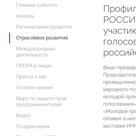
Главные события
Профил
Анонсы
РОССИИ
Региональное развитие
участи
Отраслевое развитие
голосо
Международная
россий
деятельность
ОПОРА в лицах
Вице-презид
Председател
Пресса о нас
промышленн
Особое мнение
народного го
молодой пром
Бюро по защите прав
голосования»
предпринимателей
«Молодой про
Видео
объявят в ию
выставки ИН
Поздравления