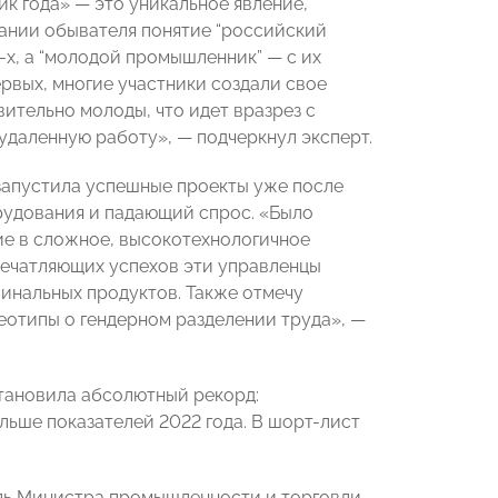
 года» — это уникальное явление,
ании обывателя понятие “российский
х, а “молодой промышленник” — с их
рвых, многие участники создали свое
вительно молоды, что идет вразрез с
удаленную работу», — подчеркнул эксперт.
 запустила успешные проекты уже после
рудования и падающий спрос. «Было
ние в сложное, высокотехнологичное
печатляющих успехов эти управленцы
жинальных продуктов. Также отмечу
отипы о гендерном разделении труда», —
ановила абсолютный рекорд:
ольше показателей 2022 года. В шорт-лист
ль Министра промышленности и торговли