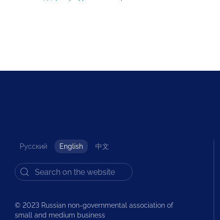
Русский
English
中文
© 2023 Russian non-governmental association of
small and medium business