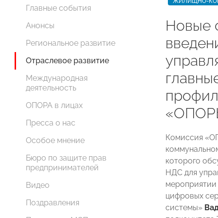
ЖИЛИЩНО-КОМ
Главные события
Новые 
Анонсы
введен
Региональное развитие
управл
Отраслевое развитие
главны
Международная
деятельность
профил
ОПОРА в лицах
«ОПОР
Пресса о нас
Комиссия «О
Особое мнение
коммунальном
Бюро по защите прав
которого обс
предпринимателей
НДС для упра
мероприятии 
Видео
цифровых се
Поздравления
системы»
Ва