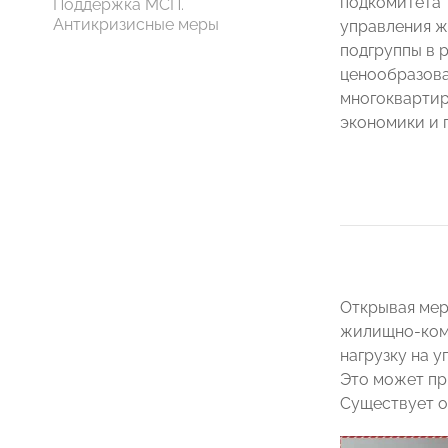
подкомитета 
Поддержка МСП.
Антикризисные меры
управления ж
подгруппы в 
ценообразова
многоквартир
экономики и
Открывая ме
жилищно-ком
нагрузку на 
Это может пр
Существует оп