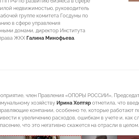
ТПП РФ по развитию бизнеса в сфере
илой недвижимостью, руководитель
рабочей группе комитета Госдумы по
нию в сфере управления
ными домами, директор Института
 права ЖКХ
Галина Минофьева
.
роприятие, член Правления «ОПОРЫ РОССИИ», Председ
мунальному хозяйству
Ирина Хоптяр
отметила, что вве
управляющие компании, особенно те, которые работают 
ивести к увеличению расходов, ошибкам в учете и, как с
асение, что это негативно скажется на отрасли в целом.