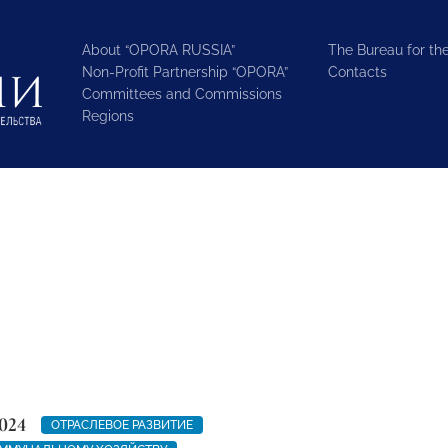
About “OPORA RUSSIA”
The Bureau for the
Non-Profit Partnership “OPORA”
Contacts
Committees and Commissions
Regions
024
ОТРАСЛЕВОЕ РАЗВИТИЕ