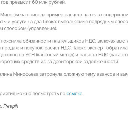
 год превысит 60 млн рублей.
 Минофьева привела пример расчета платы за содержан
оты и услуги на два блока: выполняемые подрядным спос
м способом (управление).
 пояснила обязанности плательщиков НДС, включая выста
и продаж и покупок, расчет НДС. Также эксперт обратила
оходов по УСН (кассовый метод) и расчета НДС (дата отг
боротных средств из-за дебиторской задолженности.
Галина Минофьева затронула сложную тему авансов и выч
риятия можно посмотреть по
ссылке
.
 Freepik