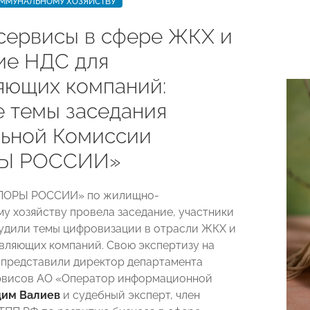
МУНАЛЬНОМУ ХОЗЯЙСТВУ
сервисы в сфере ЖКХ и
ие НДС для
яющих компаний:
е темы заседания
ьной Комиссии
Ы РОССИИ»
ПОРЫ РОССИИ» по жилищно-
у хозяйству провела заседание, участники
удили темы цифровизации в отрасли ЖКХ и
вляющих компаний. Свою экспертизу на
представили директор департамента
рвисов АО «Оператор информационной
дим Валиев
и судебный эксперт, член