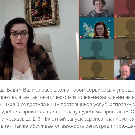
дь, Вадим Валиев рассказал о новом сервисе для упрощ
предполагает автоматическое заполнение заявлений на 
ников (без доступа к ним поставщиков услуг), отправку 
судебных приказов и их передачу судебным приставам. О
6-7 месяцев до 2-3. Пилотный запуск сервиса планируетс
дие». Также обсуждается важность регистрации граждан