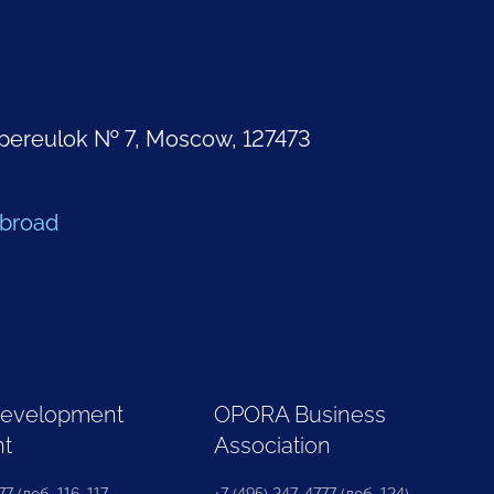
pereulok № 7, Moscow, 127473
Abroad
Development
OPORA Business
nt
Association