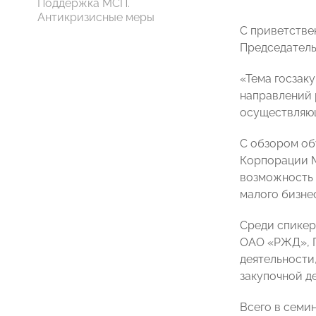
Поддержка МСП.
Антикризисные меры
С приветстве
Председател
«Тема госзаку
направлений 
осуществляющ
С обзором об
Корпорации
возможность 
малого бизнес
Среди спикер
ОАО «РЖД», П
деятельности
закупочной де
Всего в семи