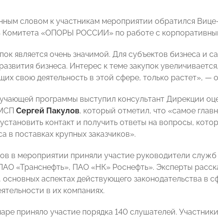
нным словом к участникам мероприятии обратился Вице
ь Комитета «ОПОРЫ РОССИИ» по работе с корпоративны
пок является очень значимой. Для субъектов бизнеса и с
развития бизнеса. Интерес к теме закупок увеличивается
их свою деятельность в этой сфере, только растет», — 
учающей программы выступил консультант Дирекции оце
 МСП
Сергей Пакулов
, который отметил, что «самое гла
установить контакт и получить ответы на вопросы, кото
а в поставках крупных заказчиков».
ов в мероприятии приняли участие руководители служб з
АО «Транснефть», ПАО «НК» Роснефть». Эксперты расска
, основных аспектах действующего законодательства в с
ятельности в их компаниях.
наре приняло участие порядка 140 слушателей. Участники