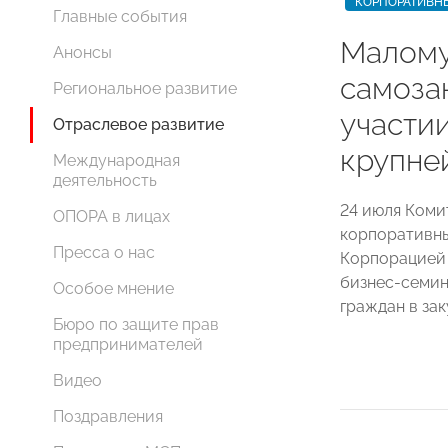
КОРПОРАТИВН
Главные события
Малому
Анонсы
самоза
Региональное развитие
участии
Отраслевое развитие
крупне
Международная
деятельность
24 июля Ком
ОПОРА в лицах
корпоративны
Пресса о нас
Корпорацией
бизнес-семин
Особое мнение
граждан в за
Бюро по защите прав
предпринимателей
Видео
Поздравления