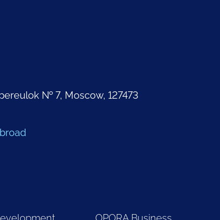
pereulok № 7, Moscow, 127473
Abroad
Development
OPORA Business