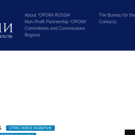
About “OPORA RUSSIA”
The Bureau for the
Non-Profit Partnership “OPORA”
Contacts
Committees and Commissions
Regions
5
ОТРАСЛЕВОЕ РАЗВИТИЕ