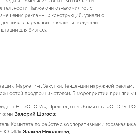
 среды и обменялись опытом в области
еятельности. Также они ознакомились с
змещения рекламных конструкций, узнали о
нденциях в наружной рекламе и получили
льтации для бизнеса.
вщик. Маркетинг. Закупки. Тенденции наружной рекламы
можностей предпринимателей. В мероприятии приняли уч
зидент НП «ОПОРА», Председатель Комитета «ОПОРЫ РО
чиками
Валерий Шагаев
;
ель Комитета по работе с корпоративными госзаказчик
РОССИИ»
Эллина Николаева
;