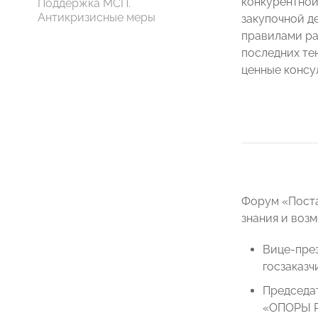
конкурентной
Поддержка МСП.
Антикризисные меры
закупочной д
правилами ра
последних те
ценные консу
Форум «Поста
знания и воз
Вице-пре
госзаказ
Председат
«ОПОРЫ 