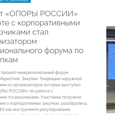
ЫЕ ГОСЗАКАЗЧИКИ
ет «ОПОРЫ РОССИИ»
оте с корпоративными
азчиками стал
низатором
ионального форума по
упкам
е прошел межрегиональный форум
Маркетинг. Закупки. Тенденции наружной
ним из организаторов которых выступил
ОРЫ РОССИИ» по работе с
ми госзаказчиками. Участники получили
ния о корпоративных закупках: разобрались
-ФЗ как инструменте регулирования