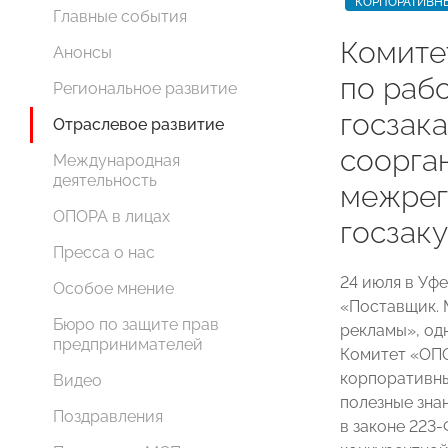
КОРПОРАТИВН
Главные события
Комит
Анонсы
по раб
Региональное развитие
госзак
Отраслевое развитие
соорга
Международная
деятельность
межрег
ОПОРА в лицах
госзак
Пресса о нас
24 июля в Уф
Особое мнение
«Поставщик. 
Бюро по защите прав
рекламы», од
предпринимателей
Комитет «ОП
корпоративны
Видео
полезные зна
Поздравления
в законе 223