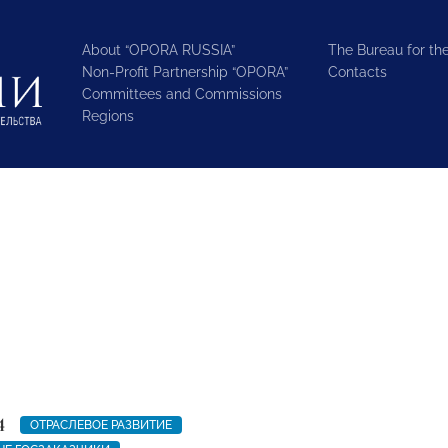
About “OPORA RUSSIA”
The Bureau for the
Non-Profit Partnership “OPORA”
Contacts
Committees and Commissions
Regions
4
ОТРАСЛЕВОЕ РАЗВИТИЕ