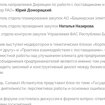
тель направления Дирекции по работе с поставщиками 
ер РАО»
Юрий
Доморацкий
;
тель отдела планирования закупок АО «Башкирская элек
тель отдела проведения закупок
Наталья Назирова
;
к отдела контроля закупок Управления ФАС Республики 
ев выступил модератором в тематических блоках «Корпо
уг другу» и «Практика взаимодействия с поставщиками».
местной работы над улучшением климата для предприним
 объединения предпринимателей являются именно тем у
ладить законный и конструктивный диалог между бизнес
и.
дь, Салават Исламгулов
представил блок по теме «Госуд
 деятельности, перспективах работы и основных ошибках
ах форума состоялась дискуссия в формате вопрос-отв
ями госкомпаний.