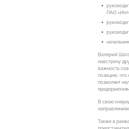
руководи
ПАО «Инт
руководи
руководи
начальни
Валерий Шага
навстречу др
важность сов
позицию, что
позволяет на
предприятиям
В свою очере
направлениях
Также в рамк
представител