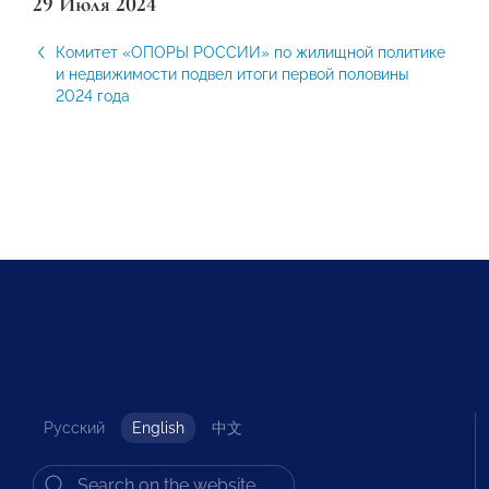
29 Июля 2024
Комитет «ОПОРЫ РОССИИ» по жилищной политике
и недвижимости подвел итоги первой половины
2024 года
Русский
English
中文