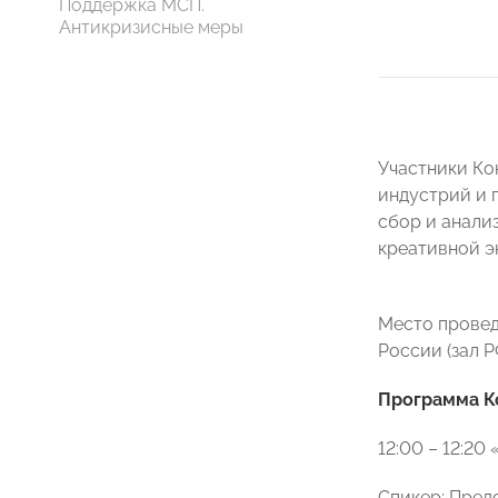
Поддержка МСП.
Антикризисные меры
Участники Ко
индустрий и 
сбор и анали
креативной э
Место провед
России (зал Р
Программа К
12:00 – 12:2
Спикер: Пред