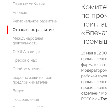
Главные события
Комит
Анонсы
по про
Региональное развитие
пригла
Отраслевое развитие
«Впеча
Международная
промыш
деятельность
ОПОРА в лицах
16 мая в 12:
промышленно
Пресса о нас
формате на т
Особое мнение
Модератором
рабочей груп
Бюро по защите прав
промышленно
предпринимателей
промышленнос
Видео
отделения Мо
РОССИИ»
Тат
Поздравления