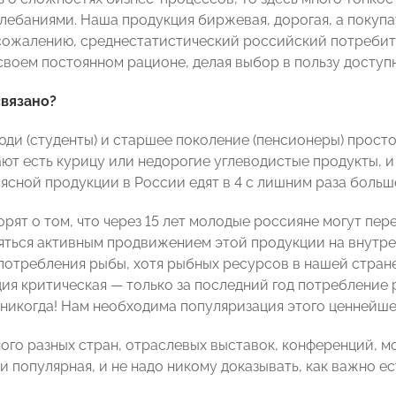
лебаниями. Наша продукция биржевая, дорогая, а покупа
 сожалению, среднестатистический российский потребит
воем постоянном рационе, делая выбор в пользу доступн
связано?
ди (студенты) и старшее поколение (пенсионеры) просто 
ют есть курицу или недорогие углеводистые продукты, и 
мясной продукции в России едят в 4 с лишним раза больш
рят о том, что через 15 лет молодые россияне могут пе
няться активным продвижением этой продукции на внутре
 потребления рыбы, хотя рыбных ресурсов в нашей стран
ция критическая — только за последний год потребление 
 никогда! Нам необходима популяризация этого ценнейше
ого разных стран, отраслевых выставок, конференций, м
и популярная, и не надо никому доказывать, как важно е