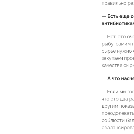
правильно раз
— Есть еще о
антибиотикам
— Нет, это о
рыбу, самим 
сырье нужно 
закупаем про
качестве сырь
— А что насч
— Если мы го
что это два р
другим показа
преодолевать
соблюсти бал
сбалансирова