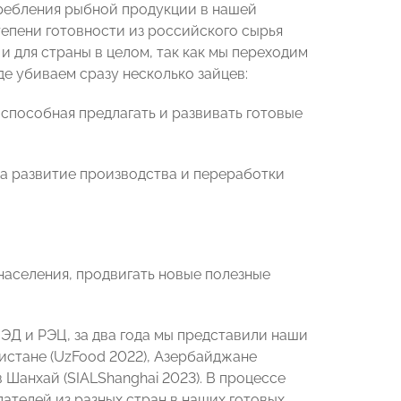
требления рыбной продукции в нашей
тепени готовности из российского сырья
 и для страны в целом, так как мы переходим
е убиваем сразу несколько зайцев:
 способная предлагать и развивать готовые
на развитие производства и переработки
аселения, продвигать новые полезные
ЭД и РЭЦ, за два года мы представили наши
истане (UzFood 2022), Азербайджане
в Шанхай (SIALShanghai 2023). В процессе
ателей из разных стран в наших готовых