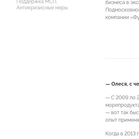
Поддержка МСП.
бизнеса в эк
Антикризисные меры
Подмосковно
компании «Ф
— Олеся, с ч
— С 2009 по 
морепродукта
— вот так бы
опыт применя
Когда в 2013