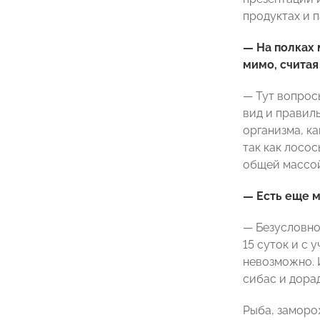
продуктах и п
— На полках 
мимо, считая
— Тут вопрос
вид и правил
организма, ка
так как лосо
общей массой 
— Есть еще м
— Безусловно
15 суток и с
невозможно. 
сибас и дорад
Рыба, заморо