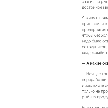
знания по рын
достойное ме
Я живу в под
пригласили в
предприятия 
чтобы безбол
надо было ос
сотрудников,
хладокомбина
— А какие о
— Начну с то
переработки,
и заключать 
только на про
рыбных проду
Если говорит