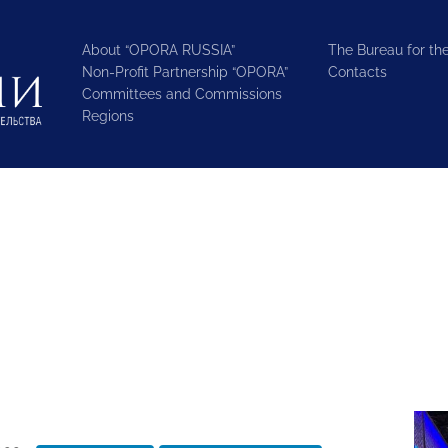
About “OPORA RUSSIA”
The Bureau for the
Non-Profit Partnership “OPORA”
Contacts
Committees and Commissions
Regions