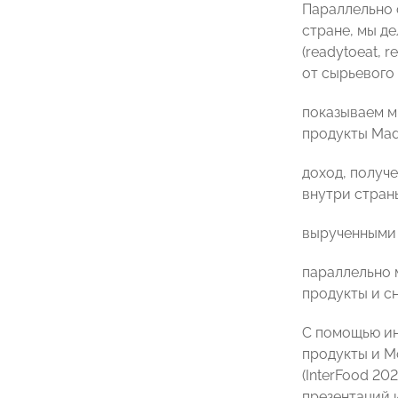
Параллельно 
стране, мы д
(readytoeat, 
от сырьевого
показываем ми
продукты Made
доход, получ
внутри стран
вырученными с
параллельно 
продукты и с
С помощью ин
продукты и М
(InterFood 20
презентаций 