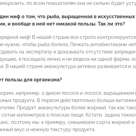
морозить, по всем показателям она не сильно будет усту
дин миф о том, что рыба, выращенная в искусственных 
и, и вообще в ней нет никакой пользы. Так ли это?
чередной миф! В нашей стране все строго контролируется
не нужно, чтобы рыба болела. Пичкать антибиотиками нет
сдавать на экспертизу и доказывать отсутствие запрещен
дукцию, я посещала лично и не видела ни одной фермы, к
я. В нашей стране аквакультура активно развивается и з
ет пользы для организма?
ворим, например, о диком лососе и лососе, выращенном 
азных продукта. В первом действительно больше витамин
телям. Продукт аквакультуры более жирный, так как тако
 сотни километров в поисках пищи. Кстати, задача техно
анс, поэтому мы, к примеру, смешиваем сорта жирной и 
нный вкус и нежную текстуру продукта.