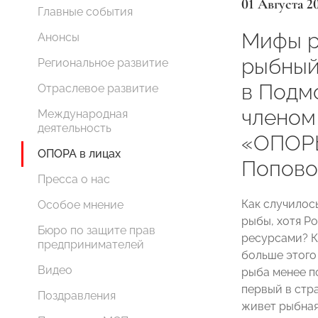
01 Августа 2
Главные события
Мифы р
Анонсы
рыбный
Региональное развитие
в Подм
Отраслевое развитие
членом
Международная
деятельность
«ОПОР
ОПОРА в лицах
Попово
Пресса о нас
Как случилос
Особое мнение
рыбы, хотя Р
Бюро по защите прав
ресурсами? К
предпринимателей
больше этого 
Видео
рыба менее по
первый в стр
Поздравления
живет рыбная