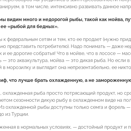
анируем, в том числе, интенсивно развивать данное нап
мы видим много и недорогой рыбы, такой как мойва, пу
 ее «рыбой для бедных».
ы к федеральным сетям и тем, кто ее продает (нужно пр
ьно представить потребителю). Надо понимать — даже не
к и ее дорогие собратья! Что в мойве, что в лососе — ма
сь — это аквакультура, мойва — это дикая рыба. Но если
в морозилку и выглядит она непрезентабельно, ее никто
иф, что лучше брать охлажденную, а не замороженную
, охлажденная рыба просто потрясающий продукт, но ср
 учетом сезонности дикую рыбу в охлажденном виде на по
Из охлажденной рыбы доступны только семга и форель — 
о из Турции.
женная в нормальных условиях, — достойный продукт и п