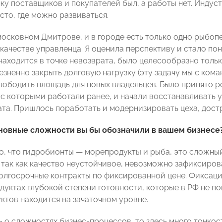
ку поставщиков и покупателей был, а работы нет. Индуст
сто, где можно развиваться.
московном Дмитрове, и в городе есть только одно рыбо
 качестве управленца. Я оценила перспективу и стало по
находится в точке невозврата, было целесообразно тольк
езненно закрыть долговую нагрузку (эту задачу мы с ком
вободить площадь для новых владельцев. Было принято р
 с которыми работали ранее, и начали восстанавливать
та. Пришлось поработать и модернизировать цеха, дост
сновные сложности вы бы обозначили в вашем бизнесе
го, что гидробионты — морепродукты и рыба, это сложный
 так как качество неустойчивое, невозможно зафиксиро
долгосрочные контракты по фиксированной цене. Фиксац
дуктах глубокой степени готовности, которые в РФ не по
ктов находится на зачаточном уровне.
ь о сложностях бизнес-процессов, то здесь много тонкос