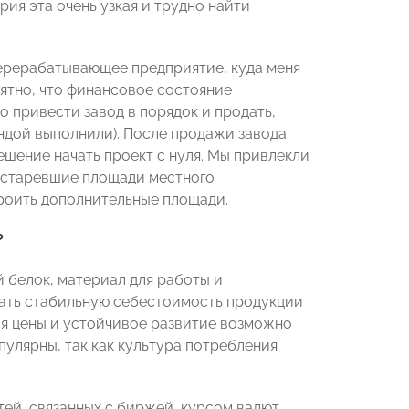
рия эта очень узкая и трудно найти
перерабатывающее предприятие, куда меня
нятно, что финансовое состояние
о привести завод в порядок и продать,
андой выполнили). После продажи завода
ешение начать проект с нуля. Мы привлекли
 устаревшие площади местного
роить дополнительные площади.
?
 белок, материал для работы и
вать стабильную себестоимость продукции
ия цены и устойчивое развитие возможно
пулярны, так как культура потребления
тей, связанных с биржей, курсом валют,