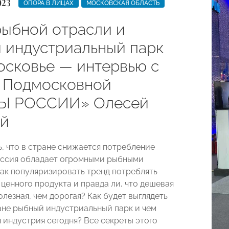
023
ОПОРА В ЛИЦАХ
МОСКОВСКАЯ ОБЛАСТЬ
ыбной отрасли и
 индустриальный парк
осковье — интервью с
 Подмосковной
Ы РОССИИ» Олесей
й
ь, что в стране снижается потребление
оссия обладает огромными рыбными
ак популяризировать тренд потреблять
ценного продукта и правда ли, что дешевая
лезная, чем дорогая? Как будет выглядеть
ане рыбный индустриальный парк и чем
 индустрия сегодня? Все секреты этого