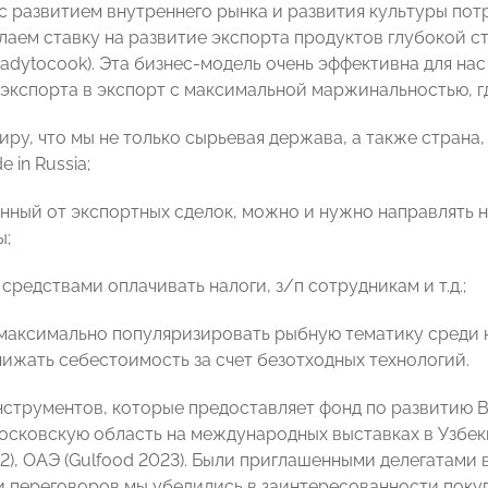
с развитием внутреннего рынка и развития культуры по
елаем ставку на развитие экспорта продуктов глубокой с
readytocook). Эта бизнес-модель очень эффективна для нас
 экспорта в экспорт с максимальной маржинальностью, гд
ру, что мы не только сырьевая держава, а также страна,
 in Russia;
енный от экспортных сделок, можно и нужно направлять 
ы;
редствами оплачивать налоги, з/п сотрудникам и т.д.;
максимально популяризировать рыбную тематику среди н
нижать себестоимость за счет безотходных технологий.
струментов, которые предоставляет фонд по развитию В
осковскую область на международных выставках в Узбек
22), ОАЭ (Gulfood 2023). Были приглашенными делегатами 
и переговоров мы убедились в заинтересованности покуп