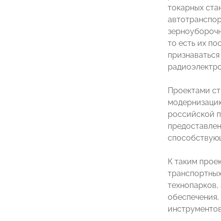
токарных ста
автотранспор
зерноуборочны
то есть их п
признаваться
радиоэлектро
Проектами ст
модернизацию
российской п
предоставлен
способствующ
К таким прое
транспортных
технопарков,
обеспечения,
инструментов