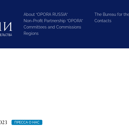
About “OPORA RUSSIA”
The Bureau for the
Non-Profit Partnership “OPORA”
Contacts
Committees and Commissions
Regions
023
ПРЕССА О НАС