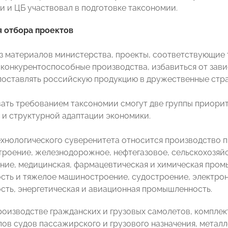
 и ЦБ участвовал в подготовке таксономии.
 отбора проектов
из материалов министерства, проекты, соответствующие 
конкурентоспособные производства, избавиться от зави
поставлять российскую продукцию в дружественные стра
ать требованием таксономии смогут две группы приорит
 и структурной адаптации экономики.
ехнологического суверенитета относится производство п
роение, железнодорожное, нефтегазовое, сельскохозяй
ие, медицинская, фармацевтическая и химическая пром
ть и тяжелое машиностроение, судостроение, электрон
ть, энергетическая и авиационная промышленность.
производстве гражданских и грузовых самолетов, комплек
пов судов пассажирского и грузового назначения, мета