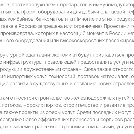
нков, противоопухолевых препаратов и иммуномодулято
тных платформ, оборудования для добычи сланцевой неф
х комбайнов, банкоматов и т.п. (многие из этих продук
оставка в Россию запрещена или ограничена). Проектами 
 производства, которых в настоящий момент в России не
нного оборудования или высокоскоростных пассажирск
руктурной адаптации экономики будут признаваться про
 инфраструктуры, позволяющей предоставлять услуги и
родукции дружественным странам. Сюда также относятс
ия импортных услуг, технологий, поставок материалов,
ие развитию существующих и созданию новых отраслей
ктам относятся строительство железнодорожных путей,
 потоков, морских портов, строительство и развитие п
 а также проекты из сферы услуг. Среди последних могут
 создание более эффективных процессов и сервисов ра
, оказываемых ранее иностранными компаниями, услуги 