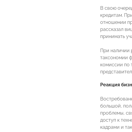
В свою очере
кредитам. Пр
отношении пр
рассказал ви
принимать уч
При наличии 
таксономии ф
комиссии по 
представител
Реакция биз
Востребованн
большой, пол
проблемы, св
доступ к тех
кадрами и так