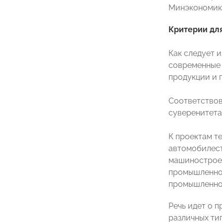
Минэкономики
Критерии для
Как следует 
современные 
продукции и 
Соответствов
суверенитета
К проектам т
автомобилест
машиностроен
промышленнос
промышленнос
Речь идет о 
различных ти