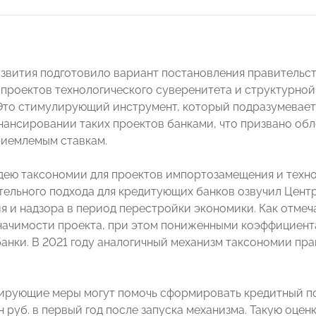
вития подготовило вариант постановления правительст
проектов технологического суверенитета и структурной
Это стимулирующий инструмент, который подразумевае
нансировании таких проектов банками, что призвано обл
риемлемым ставкам.
дею таксономии для проектов импортозамещения и техно
тельного подхода для кредитующих банков озвучил Центр
я и надзора в период перестройки экономики. Как отмеча
значимости проекта, при этом пониженными коэффициент
анки. В 2021 году аналогичный механизм таксономии пр
ирующие меры могут помочь сформировать кредитный пор
н руб. в первый год после запуска механизма. Такую оцен