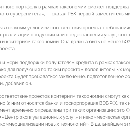
итного портфеля в рамках таксономии сможет поддержа
кого суверенитета», — сказал РБК первый заместитель 
язательным условием соответствия проекта требованиям
т реализации продукции или предоставления услуг, соо
 и критериям таксономии. Она должна быть не менее 50%
роекта.
ы и меры поддержки получателям кредита в рамках таксо
ако для получения по таким проектам дополнительных м
оекта будет требоваться заключение, подготовленное 
и, добавил он.
оответствие проектов критериям таксономии смогут ка
о (к ним относятся банки и госкорпорация ВЭБ.РФ), так
мент временно определены три таких организации: это 
О «Центр эксплуатационных услуг» и некоммерческая ор
 коммерциализации новых технологий». В дальнейшем это