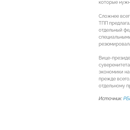
которые нужн
Сложнее всег
ТПП предлага
отдельный фе
специальными
резюмировала
Вице-презид
суверенитета
экономики на
прежде всего
отдельному пр
Источник:
РБ