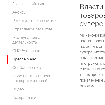
Главные события
Власти
Анонсы
товаро
Региональное развитие
сувере
Отраслевое развитие
Минэкономраз
Международная
постановлени
деятельность
подходы к оп
ОПОРА в лицах
суверенитета
рамках механ
Пресса о нас
инструмент, 
Особое мнение
сниженных к
таких проект
Бюро по защите прав
привлечение 
предпринимателей
ставкам.
Видео
Поздравления