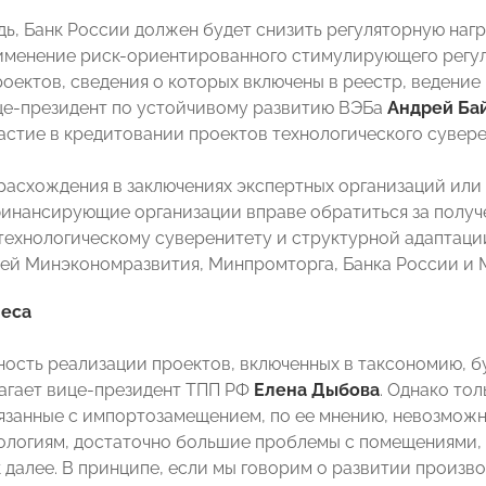
дь, Банк России должен будет снизить регуляторную наг
именение риск-ориентированного стимулирующего регул
оектов, сведения о которых включены в реестр, ведение
це-президент по устойчивому развитию ВЭБа
Андрей Ба
астие в кредитовании проектов технологического сувере
расхождения в заключениях экспертных организаций или
инансирующие организации вправе обратиться за получ
технологическому суверенитету и структурной адаптаци
ей Минэкономразвития, Минпромторга, Банка России и 
неса
ость реализации проектов, включенных в таксономию, бу
агает вице-президент ТПП РФ
Елена Дыбова
. Однако то
язанные с импортозамещением, по ее мнению, невозможн
нологиям, достаточно большие проблемы с помещениями,
 далее. В принципе, если мы говорим о развитии произво