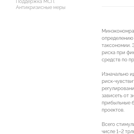
Поддержка МСП.
Антикризисные меры
Минэкономраз
определению 
таксономии. 
риска при фи
средств по п
Изначально и
риск-чувстви
регулировани
зависеть от 
прибыльные б
проектов.
Всего стимул
числе 1–2 трл