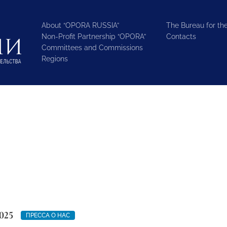
About “OPORA RUSSIA”
The Bureau for the
Non-Profit Partnership “OPORA”
Contacts
Committees and Commissions
Regions
025
ПРЕССА О НАС