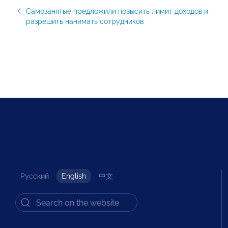
Самозанятые предложили повысить лимит доходов и
разрешить нанимать сотрудников
Русский
English
中文