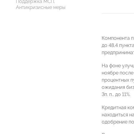
Поддержка МСП.
Антикризисные меры
Компонента пр
до 48,4 пункт
предпринимат
На фоне улуч
ноябре после
процентных пу
ожидания биз
3п. п., до 11%.
Кредитная ком
находиться н
одобрение по