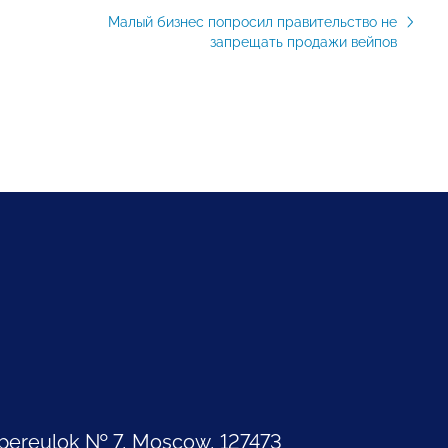
Малый бизнес попросил правительство не
запрещать продажи вейпов
pereulok № 7, Moscow, 127473