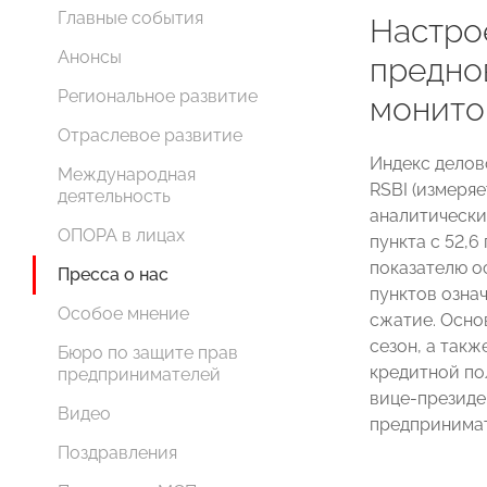
Главные события
Настро
Анонсы
предно
Региональное развитие
монито
Отраслевое развитие
Индекс делов
Международная
RSBI (измеря
деятельность
аналитически
ОПОРА в лицах
пункта с 52,6
показателю о
Пресса о нас
пунктов озна
Особое мнение
сжатие. Осно
сезон, а так
Бюро по защите прав
кредитной по
предпринимателей
вице-президе
Видео
предпринима
Поздравления