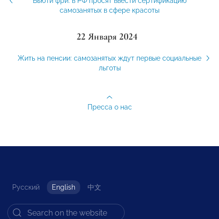
Бьюти фри: в РФ просят ввести сертификацию
самозанятых в сфере красоты
22 Января 2024
Жить на пенсии: самозанятых ждут первые социальные
льготы
Пресса о нас
Русский
English
中文