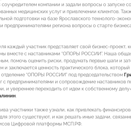
 соучредителем компании и задали вопросы о запуске со
ванных медицинских услуг и привлечении клиентов. Та
ьной подготовки на базе Ярославского технолого-эконо
 предпринимателями региона вопросы о старте бизнеса
уля каждый участник представляет свой бизнес-проект,
мы вместе с наставниками “ОПОРЫ РОССИИ”. Наша общая
ым, помочь оценить риски, продумать первые шаги и зат
том и заключается ценность практического блока, которы
е отделение “ОПОРЫ РОССИИ” под председательством
Гр
г с предпринимателями и сопровождение наставников по
ри, и увереннее переходить от идеи к собственному де
алинин
.
сива участники также узнали, как привлекать финансиров
ля этого существуют, и как решать иные задачи, связанн
исов Цифровой платформы МСП.РФ.