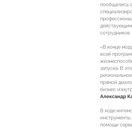
пообщались с
специализиро
профессионал
действующими
сотрудников.
«В конце мод
всей програм
жизнеспособн
запуска. В э
регионально
прямой диало
бизнес изнут
Александр К
В ходе интен
инструменты д
помощи серв