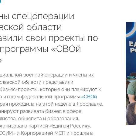
ны спецоперации
вской области
авили свои проекты по
 программы «СВОй
»
циальной военной операции и члены их
славской области представили
бизнес-проекты, которые они планируют к
о итогам федеральной программы
«СВОй
орая проходила на этой неделе в Ярославле.
анируют развивать бизнес в сфере
зяйства, общепита и образования.
ганизована партией «Единая Россия»,
СИИ» и Корпорацией МСП и прошла в