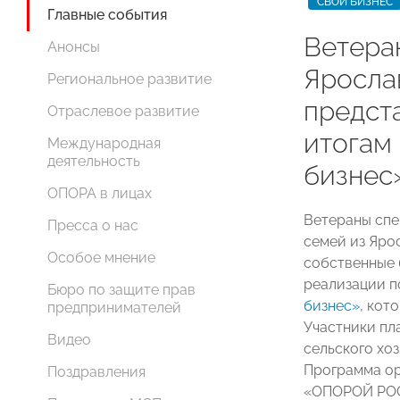
СВОЙ БИЗНЕС
Главные события
Ветера
Анонсы
Яросла
Региональное развитие
предст
Отраслевое развитие
итогам
Международная
деятельность
бизнес
ОПОРА в лицах
Ветераны спе
Пресса о нас
семей из Яро
Особое мнение
собственные 
реализации п
Бюро по защите прав
бизнес»
, кот
предпринимателей
Участники пл
Видео
сельского хо
Программа ор
Поздравления
«ОПОРОЙ РОС