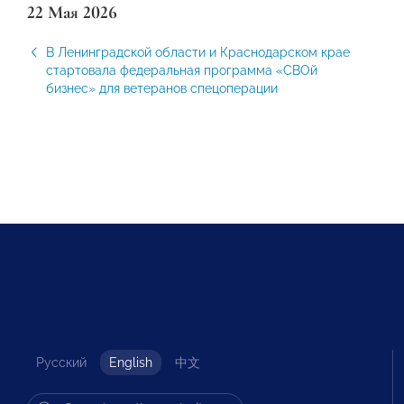
22 Мая 2026
В Ленинградской области и Краснодарском крае
стартовала федеральная программа «СВОй
бизнес» для ветеранов спецоперации
Русский
English
中文