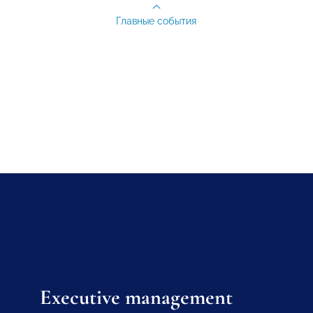
Главные события
Executive management