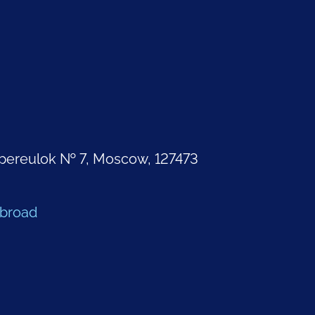
pereulok № 7, Moscow, 127473
Abroad