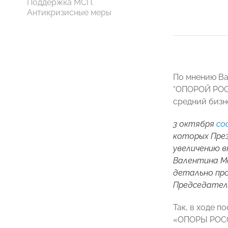
Поддержка МСП.
Антикризисные меры
По мнению Ва
“ОПОРОЙ РОС
средний бизн
3 октября
со
которых Пре
увеличению в
Валентина Ма
детально пр
Председател
Так, в ходе 
«ОПОРЫ РОССИ