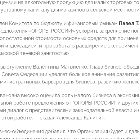
цензии на алкогольную продукцию для малых торговых то
 уставному капиталу для магазинов в сельской местности
член Комитета по бюджету и финансовым рынкам
Павел Т
едложения «ОПОРЫ РОССИИ» ускорить закрепление поня
ог остаточной стоимости основных средств для примене
й индексацией, и проработать расширение эксперимент
высокой теневой занятостью.
выступление Валентины Матвиенко, Глава бизнес-объе
 Совета Федерации уделяет большое внимание развити
дминистративных барьеров для бизнеса, развитию женск
вановна высоко оценила роль малого бизнеса в экономи
льной работе предложения от “ОПОРЫ РОССИИ” и других 
ый диалог с представителями законодательной власти и
 этой работе, — сказал Александр Калинин.
знес-объединения добавил, что Организация будет и дал
ями и совместно участвовать в законодательной работе 