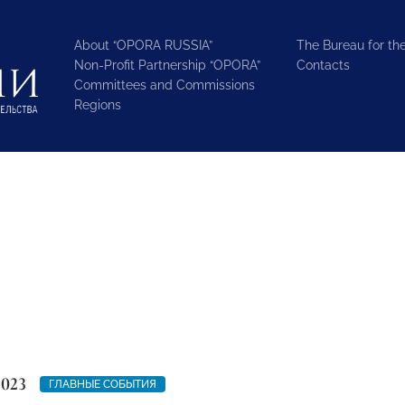
About “OPORA RUSSIA”
The Bureau for the
Non-Profit Partnership “OPORA”
Contacts
Committees and Commissions
Regions
2023
ГЛАВНЫЕ СОБЫТИЯ