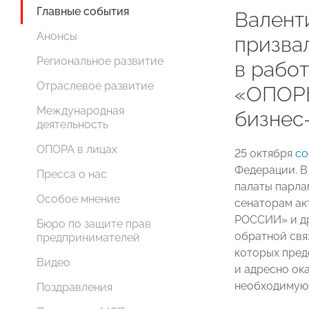
Главные события
Валент
Анонсы
призва
Региональное развитие
в рабо
Отраслевое развитие
«ОПОРЫ
Международная
бизнес
деятельность
ОПОРА в лицах
25 октября
со
Федерации. В
Пресса о нас
палаты парл
Особое мнение
сенаторам
ак
РОССИИ» и др
Бюро по защите прав
обратной свя
предпринимателей
которых пред
Видео
и адресно ок
необходимую
Поздравления