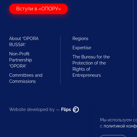
Вступи в «ОПОРУ»
About “OPORA
Regions
RUSSIA”
Expertise
Non-Profit
The Bureau for the
Partnership
Protection of the
“OPORA”
Rights of
Committees and
Entrepreneurs
Commissions
Website developed by —
Flips
Мы используем co
с
политикой конф