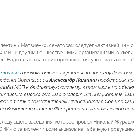
лентины Матвиенко, сенаторам следует «активнейшим о
СИИ”, и другими общественными организациями, объед
ес. Надо слышать от них предложения, учитывать их в ра
стоялись
парламентские слушания по проекту федеральн
зидент Организации
Александр Калинин
представил п
клада МСП в бюджетную систему, в том числе по обел
твиенко высоко оценила экспертные инициативы бизне
оработать с заместителем Председателя Совета Фе
ем Комитета Совета Федерации по экономической по
последующего заседания, которое провел Николай Журав
И» о зачислении доли акцизов на табачную продукцию