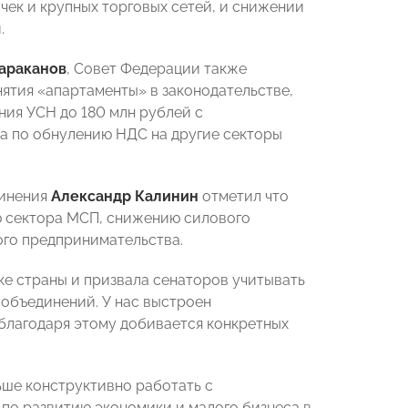
чек и крупных торговых сетей, и снижении
.
араканов
, Совет Федерации также
тия «апартаменты» в законодательстве,
ния УСН до 180 млн рублей с
а по обнулению НДС на другие секторы
динения
Александр Калинин
отметил что
ю сектора МСП, снижению силового
ого предпринимательства.
ке страны и призвала сенаторов учитывать
объединений. У нас выстроен
 благодаря этому добивается конкретных
ьше конструктивно работать с
по развитию экономики и малого бизнеса в