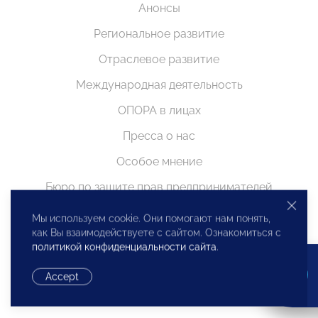
Анонсы
Региональное развитие
Отраслевое развитие
Международная деятельность
ОПОРА в лицах
Пресса о нас
Особое мнение
Бюро по защите прав предпринимателей
Видео
Мы используем cookie. Они помогают нам понять,
как Вы взаимодействуете с сайтом. Ознакомиться с
Поздравления
политикой конфиденциальности сайта
.
Поддержка МСП. Антикризисные меры
Accept