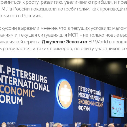
тремиться к росту, развитию, увеличению прибыли, и п
. Мы в России показывали потребителям, как производитс
азчиков в России».
скуссии выразили мнение, что в текущих условиях малом
аниям и текущая ситуация для МСП – не только новые выз
мпания кейтеринга
Джузеппе Эспозито
EP World в прош
 развивается, и таких примеров, по опыту участников се