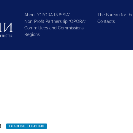
About “OPORA RUSSIA”
The Bureau for the
Non-Profit Partnership “OPORA”
Contacts
Committees and Commissions
Regions
3
ГЛАВНЫЕ СОБЫТИЯ