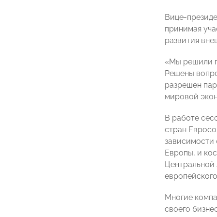
Вице-презид
принимая уча
развития вне
«Мы решили п
Решены вопро
разрешен пар
мировой экон
В работе сес
стран Евросо
зависимости 
Европы, и ко
Центральной 
европейского
Многие компа
своего бизне