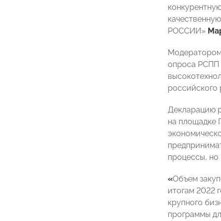
конкурентную
качественную
РОССИИ»
Ма
Модератором
опроса РСПП 
высокотехнол
российского 
Декларацию 
на площадке 
экономическо
предпринимат
процессы, но
«
Объем закуп
итогам 2022 
крупного биз
программы дл