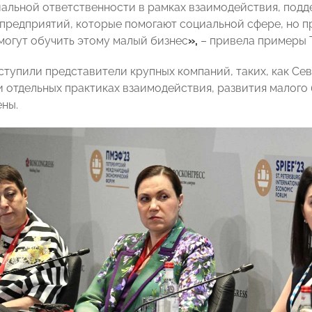
альной ответственности в рамках взаимодействия, подд
х предприятий, которые помогают социальной сфере, но п
могут обучить этому малый бизнес
»,
– привела примеры 
ступили представители крупных компаний, таких, как Сев
и отдельных практиках взаимодействия, развития малого 
ны.