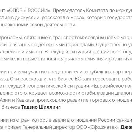
ент «ОПОРЫ РОССИИ», Председатель Комитета по между
стие в дискуссии, рассказал о мерах, которые государст
шнеэкономической деятельности.
роблемы, связанные с транспортом: созданы новые ма
сы, связанные с денежными переводами. Существенно уп
аллельный импорт. В текущей ситуации российское госуд
омике, которые становятся рычагом влияния и развития»,
сии приняли участие представители зарубежных партнеро
юза. Они рассказали, что бизнес ЕС заинтересован в ра
от текущей геополитической ситуации. «Евразийское нап
свенно это открывает возможности стабилизации диалога,
Азии и Кавказа происходило развитие торговых отношен
 бизнеса
Тадзио Шиллинг
.
нии из стран, которые ввели в отношении России санкц
са привел Генеральный директор ООО «Сфоджатек»
Джа