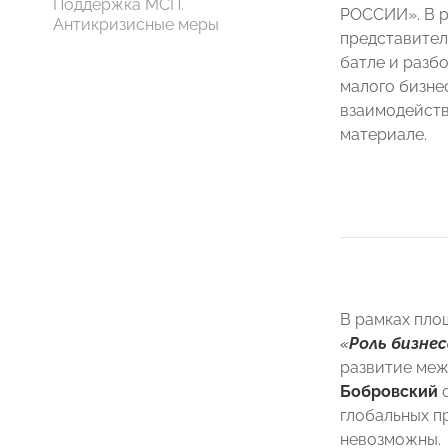
Поддержка МСП.
РОССИИ». В р
Антикризисные меры
представител
батле и разб
малого бизне
взаимодейств
материале.
В рамках пло
«
Роль бизне
развитие меж
Бобровский
о
глобальных п
невозможны.