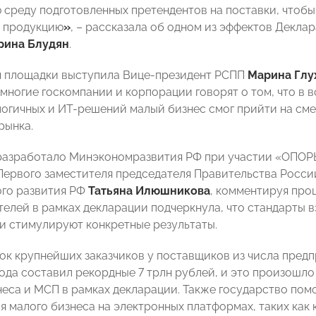
 среду подготовленных претендентов на поставки, чтобы
 продукцию
»
, – рассказала об одном из эффектов Декл
рина Блудян
.
 площадки выступила Вице-президент РСПП
Марина Глу
многие госкомпании и корпорации говорят о том, что в в
огичных и ИТ-решений малый бизнес смог прийти на сме
рынка.
разработало Минэкономразвития РФ при участии «ОПОР
Первого заместителя председателя Правительства Росс
го развития РФ
Татьяна Илюшникова
, комментируя про
елей в рамках декларации подчеркнула, что стандарты 
 и стимулируют конкретные результаты.
ок крупнейших заказчиков у поставщиков из числа предп
года составил рекордные 7 трлн рублей, и это произошл
неса и МСП в рамках декларации. Также государство пом
я малого бизнеса на электронных платформах, таких как