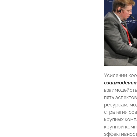
Усилении коо
взаимодейст
взаимодейств
пять аспектов
ресурсам, мод
стратегия со
крупных комп
крупной комп
эффективност