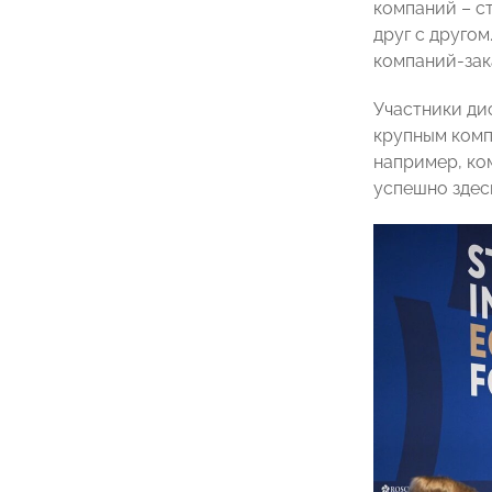
компаний – с
друг с другом
компаний-зак
Участники ди
крупным комп
например, ко
успешно здесь