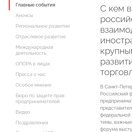
Главные события
С кем 
Анонсы
россий
Региональное развитие
взаимо
Отраслевое развитие
иностр
Международная
крупны
деятельность
развит
ОПОРА в лицах
торгов
Пресса о нас
Особое мнение
В Санкт-Пете
Российский ф
Бюро по защите прав
предпринимат
предпринимателей
представител
Видео
федеральной 
темы, важные
Поздравления
форума высту