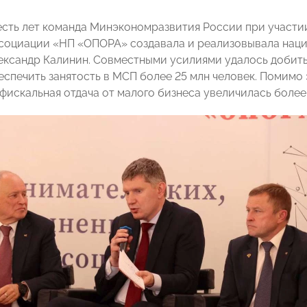
сть лет команда Минэкономразвития России при участи
оциации «НП «ОПОРА» создавала и реализовывала наци
ександр Калинин. Совместными усилиями удалось добить
еспечить занятость в МСП более 25 млн человек. Помимо
фискальная отдача от малого бизнеса увеличилась более,