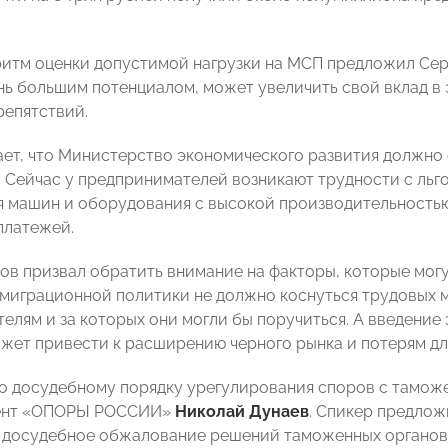
ритм оценки допустимой нагрузки на МСП предложил Сер
нь большим потенциалом, может увеличить свой вклад в 
репятствий.
ает, что Министерство экономического развития должно
. Сейчас у предпринимателей возникают трудности с ль
 машин и оборудования с высокой производительностью,
платежей.
ов призвал обратить внимание на факторы, которые могут
миграционной политики не должно коснуться трудовых 
елям и за которых они могли бы поручиться. А введени
жет привести к расширению черного рынка и потерям дл
о досудебному порядку урегулирования споров с тамо
ент «ОПОРЫ РОССИИ»
Николай Дунаев
. Спикер предлож
 досудебное обжалование решений таможенных органов