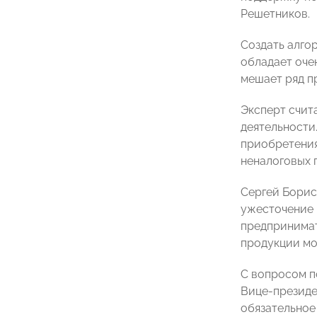
Решетников.
Создать алго
обладает оче
мешает ряд п
Эксперт счит
деятельности
приобретения
неналоговых 
Сергей Борис
ужесточение 
предпринимат
продукции мо
С вопросом п
Вице-презид
обязательное