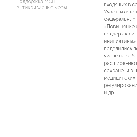
Поддержка МСП.
входящих в с
Антикризисные меры
Участники вс
федеральных 
«Повышение и
поддержка и
инициативы» 
поделились п
числе на соб
расширению 
сохранению н
медицинских 
регулирован
и др.