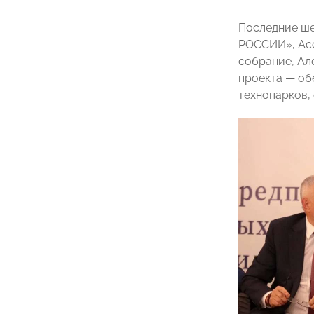
Последние ше
РОССИИ», Асс
собрание, Ал
проекта — об
технопарков, 