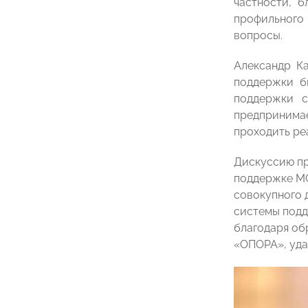
частности, 
профильного
вопросы.
Александр К
поддержки б
поддержки с
предпринимае
проходить ре
Дискуссию пр
поддержке МС
совокупного 
системы подд
благодаря об
«ОПОРА», уда