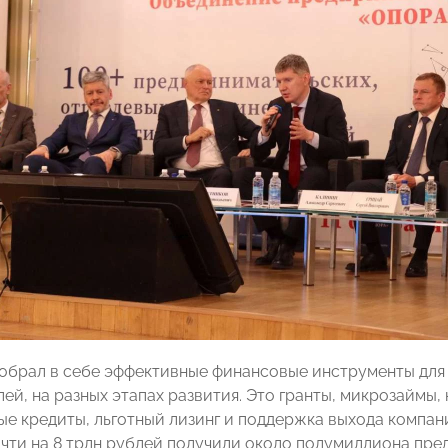
обрал в себе эффективные финансовые инструменты для
лей, на разных этапах развития. Это гранты, микрозаймы
е кредиты, льготный лизинг и поддержка выхода компан
чти на 8 трлн рублей получили около полумиллиона пр