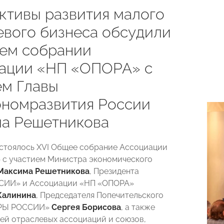
ктивы развития малого
евого бизнеса обсудили
ем собрании
ации «НП «ОПОРА» с
ем Главы
номразвития России
а Решетникова
остоялось XVI Общее собрание Ассоциации
с участием Министра экономического
Максима Решетникова
, Президента
ИИ» и Ассоциации «НП «ОПОРА»
Калинина
, Председателя Попечительского
ОРЫ РОССИИ»
Сергея Борисова
, а также
ей отраслевых ассоциаций и союзов,