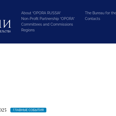
About “OPORA RUSSIA”
The Bureau for the
Non-Profit Partnership “OPORA”
Contacts
Committees and Commissions
Regions
025
ГЛАВНЫЕ СОБЫТИЯ