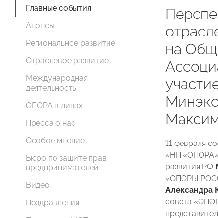
Главные события
Перспе
Анонсы
отрасл
Региональное развитие
на Общ
Отраслевое развитие
Ассоци
Международная
участи
деятельность
Минэко
ОПОРА в лицах
Максим
Пресса о нас
Особое мнение
11 февраля с
«НП «ОПОРА» 
Бюро по защите прав
развития РФ
предпринимателей
«ОПОРЫ РОСС
Видео
Александра 
совета «ОП
Поздравления
представител