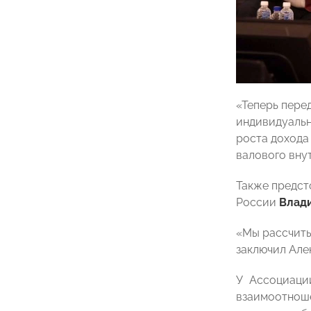
«Теперь пере
индивидуальн
роста дохода 
валового вну
Также предст
России
Влад
«Мы рассчиты
заключил Але
У Ассоциаци
взаимоотнош