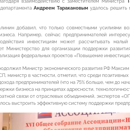
благодаря взаимодействию с заместителем Министра
Т
 департамента
Андреем Таракановым
удалось решить 
алинин добавил, что только совместными усилиями в
изнеса. Например, сейчас предпринимателей интересу
одействия инвестициям может рассчитывать малый
т Министерство для организации поддержки развития 
ализация федеральных проектов «Повышение инвестицио
одолжил Министр экономического развития РФ Максим Р
П, министр в частности, отметил, что среди позитивных 
дохода предпринимателей (что на 75% больше, чем до нач
ержки бизнеса на принципах адресности, технологичност
ратной связи от отраслевых объединений, экспертов 
лось выстроить эффективную систему поддержки предпр