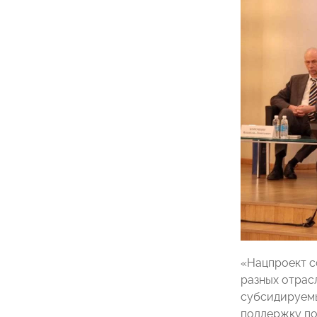
«Нацпроект с
разных отрас
субсидируемы
поддержку по