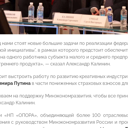
д нами стоят новые большие задачи по реализации феде
ой инициативы”, в рамках которого предстоит обеспечит
на одного работника субъекта малого и среднего предпр
треннего продукта», — сказал Александр Калинин.
оит выстроить работу по развитию креативных индустри
имира Путина
в части пониженных страховых взносов дл
ваем на поддержку Минэкономразвития, чтобы все при
ксандр Калинин.
и «НП «ОПОРА», объединяющей более 100 отраслевых
ения с руководством Минэкономразвития России и про