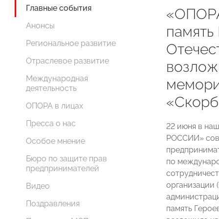
Главные события
«ОПОР
Анонсы
память
Региональное развитие
Отечес
Отраслевое развитие
возлож
Международная
мемори
деятельность
«Скорб
ОПОРА в лицах
Пресса о нас
22 июня в на
РОССИИ» совм
Особое мнение
предпринимат
Бюро по защите прав
по междунаро
предпринимателей
сотрудничест
организации 
Видео
администраци
Поздравления
память Герое