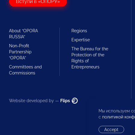
Вступи в «ОПОРУ»
About “OPORA
Regions
RUSSIA”
Expertise
Non-Profit
The Bureau for the
Partnership
Protection of the
“OPORA”
Rights of
Committees and
Entrepreneurs
Commissions
Website developed by —
Flips
Мы используем co
с
политикой конф
Accept