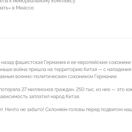
еты к мемориальному комплексу
ать» в Миассе.
а назад фашистская Германия и ее европейские союзники 
аньше война пришла на территорию Китая — с нападения
лавным военно-политическим союзником Германии.
потеряла 27 миллионов граждан, 250 тыс. из них — это ю
зависимость заплатил народ Китая.
ыт. Ничто не забыто! Склоняем головы перед подвигом н