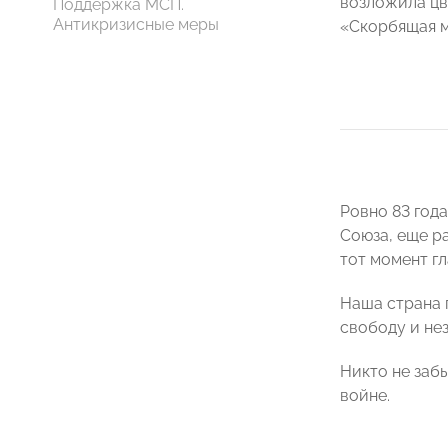
возложила цв
Поддержка МСП.
Антикризисные меры
«Скорбящая м
Ровно 83 год
Союза, еще р
тот момент г
Наша страна 
свободу и не
Никто не заб
войне.