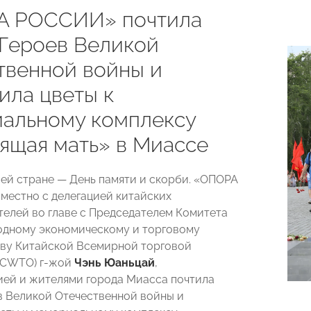
А РОССИИ» почтила
 Героев Великой
твенной войны и
ила цветы к
альному комплексу
ящая мать» в Миассе
шей стране — День памяти и скорби. «ОПОРА
естно с делегацией китайских
елей во главе с Председателем Комитета
дному экономическому и торговому
ву Китайской Всемирной торговой
(CWTO) г-жой
Чэнь Юаньцай
,
ей и жителями города Миасса почтила
в Великой Отечественной войны и