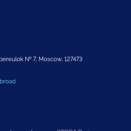
pereulok № 7, Moscow, 127473
Abroad