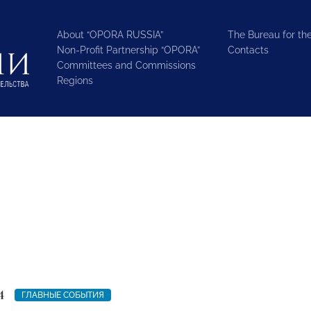
About “OPORA RUSSIA”
The Bureau for the
Non-Profit Partnership “OPORA”
Contacts
Committees and Commissions
Regions
4
ГЛАВНЫЕ СОБЫТИЯ