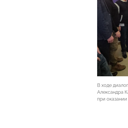
В ходе диал
Александра К
при оказании