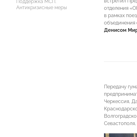
встретил Пре
Поддержка МСП.
Антикризисные меры
отделения 
в рамках пое
объединения 
Денисом Ми
Передачу гум
предпринимат
Черкессия, Да
Краснодарско
Волгоградско
Севастополя,