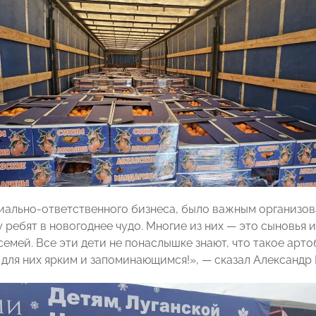
циально-ответственного бизнеса, было важным организова
 ребят в новогоднее чудо. Многие из них — это сыновья 
емей. Все эти дети не понаслышке знают, что такое артоб
 для них ярким и запоминающимся!», — сказал Александр 