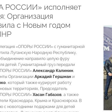
А РОССИИ» исполняет
я: Организация
вила с Новым годом
ЛНР
елегация «ОПОРЫ РОССИИ» с гуманитарной
тила Луганскую Народную Республику,
объединение направило целую фуру
ля детей. Гуманитарный груз передали
«ОПОРЫ РОССИИ»
Александр Калинин
,
енты Организации
Аркадий Гершман
и
нко
, который также курирует работу
 новых территориях, Председатель
«ОПОРЫ РОССИИ»
Хасан Габазов
, а также
ели Краснодара, Крыма и Красноярска. В
ю с новогодними подарками для детей