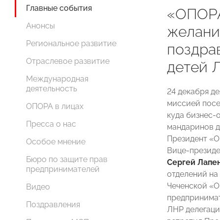
Главные события
«ОПОР
Анонсы
желани
Региональное развитие
поздра
Отраслевое развитие
детей 
Международная
деятельность
24 декабря д
миссией посе
ОПОРА в лицах
куда бизнес-
Пресса о нас
мандаринов д
Президент 
Особое мнение
Вице-презид
Бюро по защите прав
Сергей Лапе
предпринимателей
отделений на
Чеченской 
Видео
предпринимат
Поздравления
ЛНР делегаци