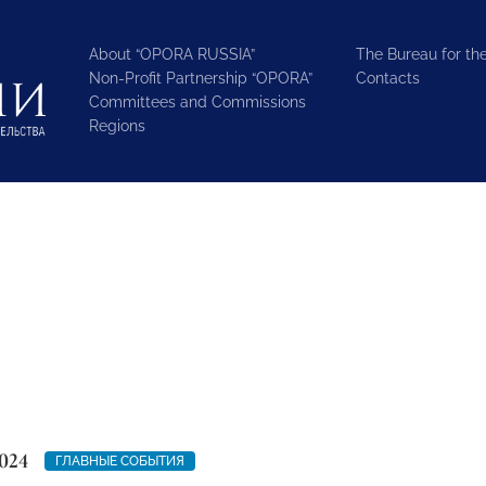
About “OPORA RUSSIA”
The Bureau for the
Non-Profit Partnership “OPORA”
Contacts
Committees and Commissions
Regions
024
ГЛАВНЫЕ СОБЫТИЯ