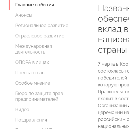
Главные события
Назван
Анонсы
обеспе
Региональное развитие
вклад 
Отраслевое развитие
национ
Международная
страны
деятельность
ОПОРА в лицах
7 марта в Ко
состоялась т
Пресса о нас
победителей 
Особое мнение
которую пров
Правительст
Бюро по защите прав
входит в сос
предпринимателей
Организации
Видео
церемонии на
российским о
Поздравления
национальных