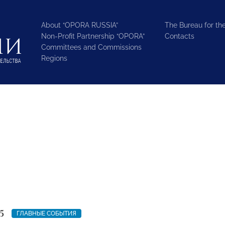
About “OPORA RUSSIA”
The Bureau for the
Non-Profit Partnership “OPORA”
Contacts
Committees and Commissions
Regions
5
ГЛАВНЫЕ СОБЫТИЯ