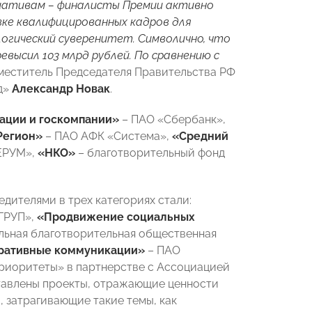
циативам – финалисты Премии активно
ке квалифицированных кадров для
огический суверенитет. Символично, что
евысил 103 млрд рублей. По сравнению с
меститель Председателя Правительства РФ
д»
Александр Новак
.
ации и госкомпании»
– ПАО «Сбербанк»,
Регион»
– ПАО АФК «Система»,
«Средний
ЕРУМ»,
«НКО»
– благотворительный фонд
дителями в трех категориях стали:
ГРУП»,
«Продвижение социальных
льная благотворительная общественная
ративные коммуникации»
– ПАО
риоритеты» в партнерстве с Ассоциацией
ставлены проекты, отражающие ценности
, затрагивающие такие темы, как