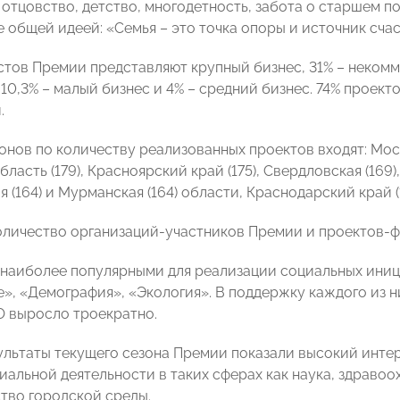
 отцовство, детство, многодетность, забота о старшем п
 общей идеей: «Семья – это точка опоры и источник счас
стов Премии представляют крупный бизнес, 31% – некомм
 10,3% – малый бизнес и 4% – средний бизнес. 74% проек
.
онов по количеству реализованных проектов входят: Москв
ласть (179), Красноярский край (175), Свердловская (169)
 (164) и Мурманская (164) области, Краснодарский край (1
количество организаций-участников Премии и проектов-фи
наиболее популярными для реализации социальных иниц
», «Демография», «Экология». В поддержку каждого из 
О выросло троекратно.
ультаты текущего сезона Премии показали высокий инте
иальной деятельности в таких сферах как наука, здравоо
тво городской среды.