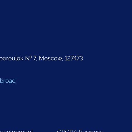
pereulok № 7, Moscow, 127473
Abroad