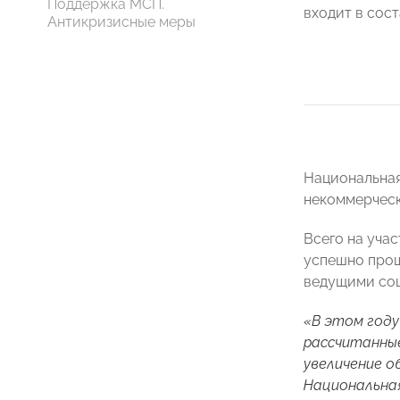
Поддержка МСП.
входит в со
Антикризисные меры
Национальная
некоммерческ
Всего на уча
успешно прош
ведущими соц
«В этом году
рассчитанные
увеличение о
Национальна