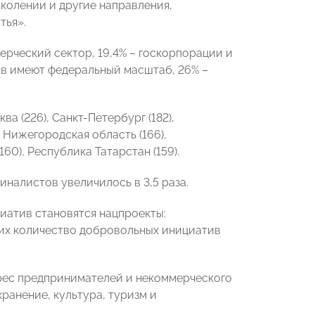
околении и другие направления,
тья».
ерческий сектор, 19,4% – госкорпорации и
тов имеют федеральный масштаб, 26% –
а (226), Санкт-Петербург (182),
, Нижегородская область (166),
60), Республика Татарстан (159).
налистов увеличилось в 3,5 раза.
иатив становятся нацпроекты:
них количество добровольных инициатив
рес предпринимателей и некоммерческого
хранение, культура, туризм и