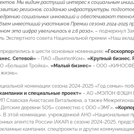
ектов. Мы видим растущий интерес к социальным ини
звитию регионов, созданию инфраструктуры, подготов
недрению социальных инноваций и обеспечивают технол
бъем инвестиций участников Премии сезона 2024-2025 пр
ном эта цифра увеличилась в 2,6 раза», –
подчеркнул За
ль Экспертного совета Национальной премии «Наш вкла
пределились в шести основных номинациях:
«Госкорпор
знес. Сетевой»
– ПАО «ВымпелКом»,
«Крупный бизнес. 
О «Большая Тройка»,
«Малый бизнес»
– ООО «КИНОСФ
жизнь».
ециальной номинации сезона 2024-2025 «Год семьи» побе
кампании и специальные проект»
– АО «МЭЛОН ФЭШН 
ИП Славская Анастасия Витальевна, а также Межрегиона
«Детские деревни SOS» совместно с ООО «ЭМГ»,
«Корпо
. В этой номинации, учрежденной АНО «Национальные п
нных агентств России (АКАР) в сезоне 2024-2025, пред
рекламные кампании, спецпроекты и другие коммуникации