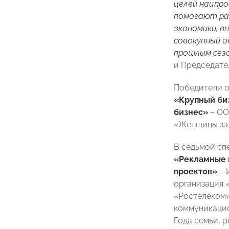
целей нацпро
помогают ра
экономики, в
совокупный о
прошлым сезо
и Председате
Победители о
«Крупный би
бизнес»
– ОО
«Женщины за 
В седьмой сп
«Рекламные 
проектов»
– 
организация 
«Ростелеком»
коммуникацио
Года семьи, 