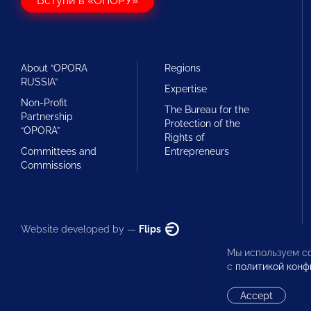
Вступи в «ОПОРУ»
About “OPORA
Regions
RUSSIA”
Expertise
Non-Profit
The Bureau for the
Partnership
Protection of the
“OPORA”
Rights of
Committees and
Entrepreneurs
Commissions
Website developed by —
Flips
Мы используем co
с
политикой конф
Accept