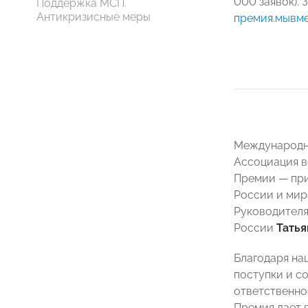
000 заявок). 
Поддержка МСП.
Антикризисные меры
премия.мывме
Международн
Ассоциация в
Премии — при
России и мир
Руководител
России
Татья
Благодаря на
поступки и с
ответственно
Премия дает 