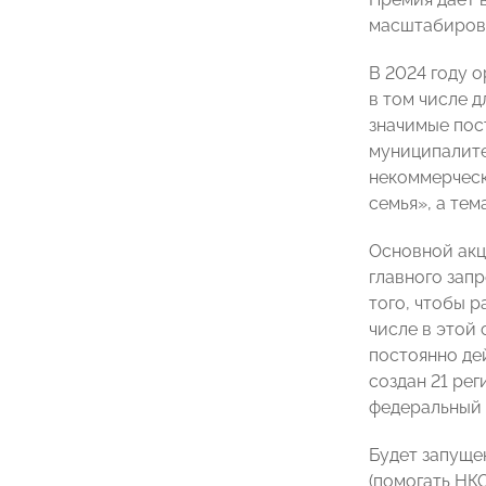
масштабирова
В 2024 году 
в том числе 
значимые пос
муниципалите
некоммерческ
семья», а те
Основной акц
главного зап
того, чтобы 
числе в этой
постоянно де
создан 21 рег
федеральный
Будет запуще
(помогать НК