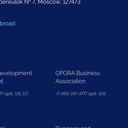
pereulok № 7, Moscow, 127473
Abroad
Development
OPORA Business
nt
Association
7 (доб. 116, 117,
+7 (495) 247-4777 (доб. 124)