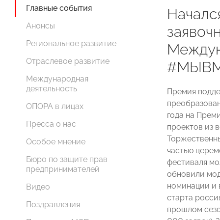
Главные события
Началс
Анонсы
заявоч
Региональное развитие
Междун
Отраслевое развитие
#МЫВМ
Международная
деятельность
Премия подд
преобразован
ОПОРА в лицах
года на Прем
Пресса о нас
проектов из в
Торжественн
Особое мнение
частью церем
Бюро по защите прав
фестиваля мо
предпринимателей
обновили мод
номинации и 
Видео
старта россия
Поздравления
прошлом сезо