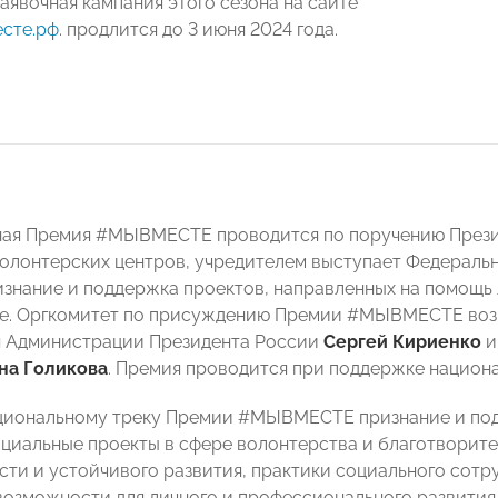
Заявочная кампания этого сезона на сайте
сте.рф
. продлится до 3 июня 2024 года.
ая Премия #МЫВМЕСТЕ проводится по поручению Презид
олонтерских центров, учредителем выступает Федеральн
знание и поддержка проектов, направленных на помощь 
е. Оргкомитет по присуждению Премии #МЫВМЕСТЕ воз
я Администрации Президента России
Сергей Кириенко
и
на Голикова
. Премия проводится при поддержке национ
циональному треку Премии #МЫВМЕСТЕ признание и по
оциальные проекты в сфере волонтерства и благотворит
сти и устойчивого развития, практики социального сотру
возможности для личного и профессионального развития,