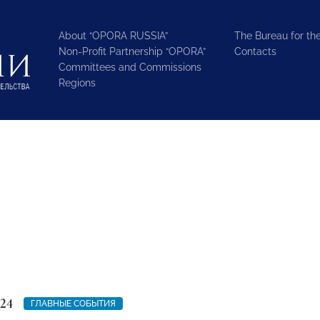
About “OPORA RUSSIA”
The Bureau for the
Non-Profit Partnership “OPORA”
Contacts
Committees and Commissions
Regions
24
ГЛАВНЫЕ СОБЫТИЯ