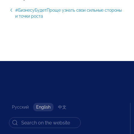
#БизнесуБудетПроще узнать свои сильные стороны
и точки роста
Русский
English
中文