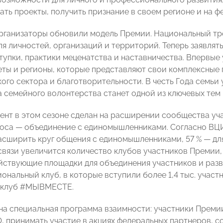
ть проекты, получить признание в своем регионе и на ф
организаторы обновили модель Премии. Национальный тр
для личностей, организаций и территорий. Теперь заявля
тупки, практики меценатства и наставничества. Впервые
ты и регионы, которые представляют свои комплексные 
ого сектора и благотворительности. В честь Года семь
ма семейного волонтерства станет одной из ключевых тем
ент в этом сезоне сделан на расширении сообщества уч
роса — объединение с единомышленниками. Согласно ВЦИ
расширить круг общения с единомышленниками, 57 % — дл
 связи увеличится количество клубов участников Премии,
йствующие площадки для объединения участников и разв
иональный клуб, в которые вступили более 1,4 тыс. учас
 клуб #МЫВМЕСТЕ.
на специальная программа взаимности: участники Преми
О, принимать участие в акциях федеральных партнеров, с