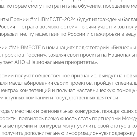
лы, которые смогут потратить на обучение, посещение ме
анты Премии #МЫВМЕСТЕ-2024 будут награждены баллам
оссия — страна возможностей». Тысячи участников полу
моразвитие, путешествия по России и стажировки в веду
ии #МЫВМЕСТЕ в номинациях подкатегорий «Бизнес» и 
 проектов России», заявляя свои проекты на Националь
упает АНО «Национальные приоритеты».
емии получат общественное признание, выйдут на новый
для масштабирования своих проектов, пройдут специал
центрах компетенций и получат наставническую помощь 
й крупных компаний и государственных деятелей.
 года у местных и региональных конкурсов, поощряющих
роекты, появилась возможность стать партнерами Ме
льные премии и конкурсы могут усилить свой статус в
получить дополнительную информационную поддержку и