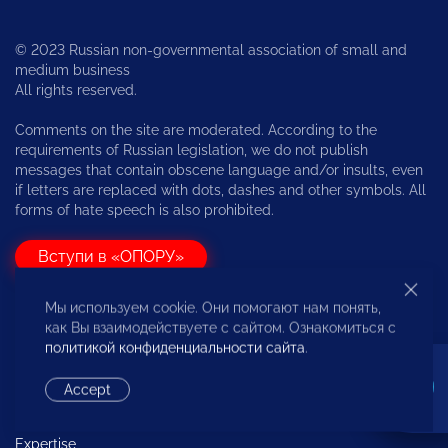
© 2023 Russian non-governmental association of small and
medium business
All rights reserved.
Comments on the site are moderated. According to the
requirements of Russian legislation, we do not publish
messages that contain obscene language and/or insults, even
if letters are replaced with dots, dashes and other symbols. All
forms of hate speech is also prohibited.
Вступи в «ОПОРУ»
Мы используем cookie. Они помогают нам понять,
About “OPORA RUSSIA”
как Вы взаимодействуете с сайтом. Ознакомиться с
политикой конфиденциальности сайта
.
Non-Profit Partnership “OPORA”
Committees and Commissions
Accept
Regions
Expertise