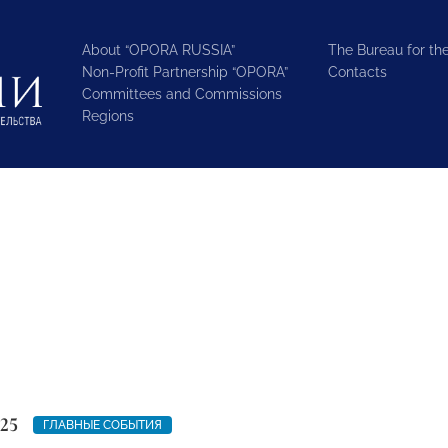
About “OPORA RUSSIA”
The Bureau for the
Non-Profit Partnership “OPORA”
Contacts
Committees and Commissions
Regions
25
ГЛАВНЫЕ СОБЫТИЯ