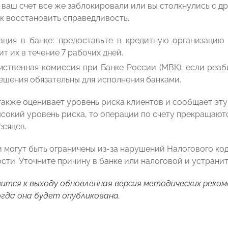
и ваш счет все же заблокировали или вы столкнулись с д
ак восстановить справедливость.
ация в банке: предоставьте в кредитную организацию
т их в течение 7 рабочих дней.
ственная комиссия при Банке России (МВК): если реаби
ешения обязательны для исполнения банками.
также оценивает уровень риска клиентов и сообщает эту
сокий уровень риска, то операции по счету прекращаютс
есяцев.
 могут быть ограничены из-за нарушений Налогового код
ости. Уточните причину в банке или налоговой и устрани
ится к выходу обновленная версия методических реком
огда она будет опубликована.