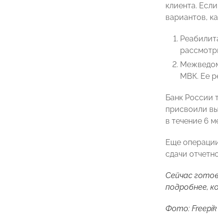
клиента. Есл
вариантов, к
Реабилит
рассмотри
Межведом
МВК. Ее р
Банк России 
присвоили вы
в течение 6 м
Еще операции
сдачи отчетн
Сейчас готов
подробнее, к
Фото: Freepik