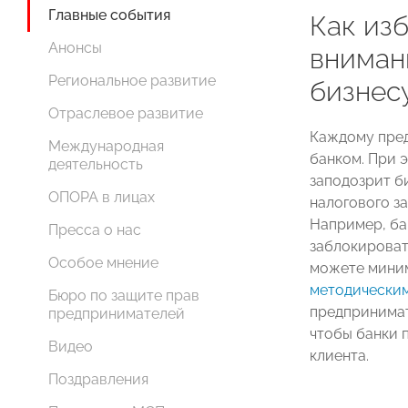
Главные события
Как из
Анонсы
вниман
Региональное развитие
бизнес
Отраслевое развитие
Каждому пре
Международная
банком. При 
деятельность
заподозрит б
ОПОРА в лицах
налогового з
Например, ба
Пресса о нас
заблокироват
Особое мнение
можете миним
методически
Бюро по защите прав
предпринимат
предпринимателей
чтобы банки 
Видео
клиента.
Поздравления