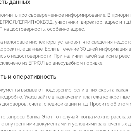
сть данных
омнить про своевременное информирование. В приорит
ЕГРЮЛ/ЕГРИП (ОКВЭД, участники, директор, адрес и т.д.)
на достоверность, особенно адрес.
гда налоговые инспекторы установят, что сведения недос
корректные данные. Если в течение 30 дней информация в
ись о недостоверности. При наличии такой записи в реес
сключено из ЕГРЮЛ во внесудебном порядке.
ть и оперативность
кументы вызывают подозрение, если в них скрыта какая-
подробно. Указывайте в назначении платежа конкретные
договоров, счета, спецификации и т.д. Просите об этом 
е запросы банка. Этот тот случай, когда можно рассказ
 с внутренними документами и условиями заключенных д
еречень и состав запрашиваемых данных, сроки их пред