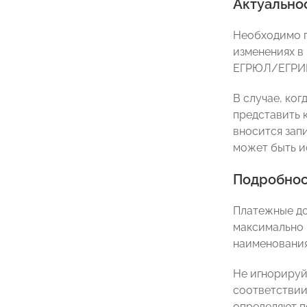
Актуально
Необходимо п
изменениях в 
ЕГРЮЛ/ЕГРИП 
В случае, ко
представить 
вносится зап
может быть и
Подробнос
Платежные до
максимально 
наименования 
Не игнорируйт
соответствии
определяют п