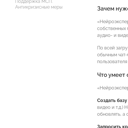
Поддержка МСП.
Антикризисные меры
Зачем нуж
«Нейроэкспер
собственных 
аудио- и вид
По всей загр
обычным чат-
пользователя 
Что умеет 
«Нейроэкспер
Создать базу
видео и т.д.
обновлять, а 
Запросить к