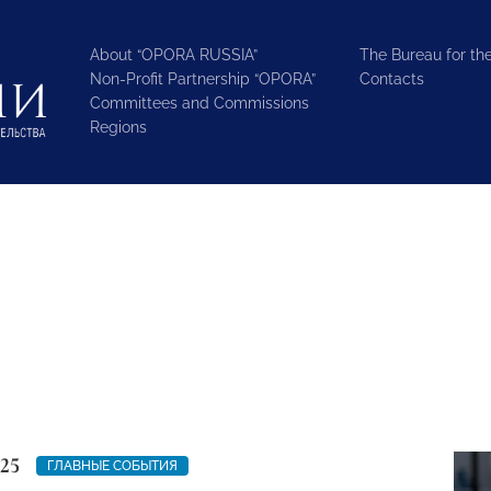
About “OPORA RUSSIA”
The Bureau for the
Non-Profit Partnership “OPORA”
Contacts
Committees and Commissions
Regions
25
ГЛАВНЫЕ СОБЫТИЯ