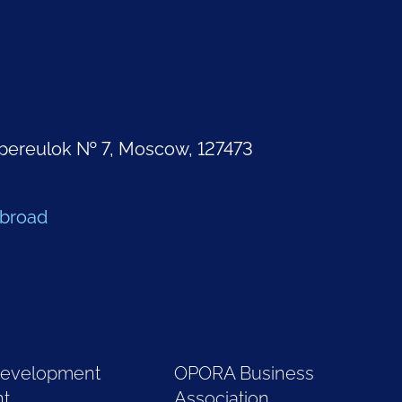
pereulok № 7, Moscow, 127473
Abroad
Development
OPORA Business
nt
Association