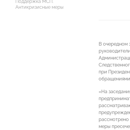
Поддержка МСП.
Антикризисные меры
В очередном 
руководители
Администраци
Следственног
при Президен
обращениями 
«На заседани
предпринимат
рассматриваю
предупрежден
рассмотрено 
меры пресече