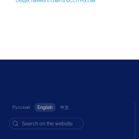
Общественного совета ФССП России
Русский
English
中文