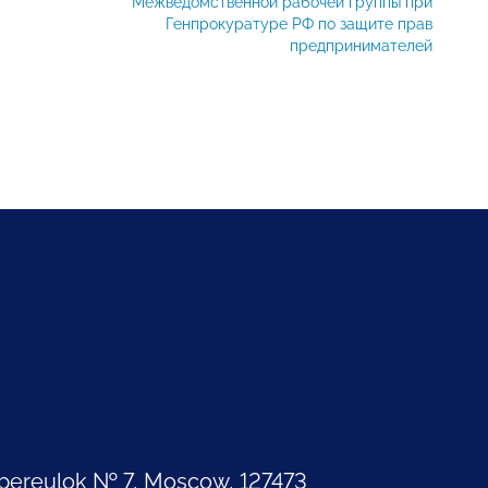
Межведомственной рабочей группы при
Генпрокуратуре РФ по защите прав
предпринимателей
pereulok № 7, Moscow, 127473