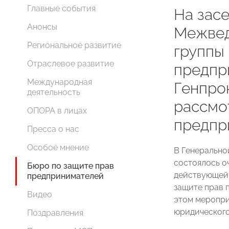
Главные события
На зас
Анонсы
Межвед
Региональное развитие
группы
Отраслевое развитие
предпр
Международная
Генпро
деятельность
рассмо
ОПОРА в лицах
предпр
Пресса о нас
Особое мнение
В Генерально
состоялось о
Бюро по защите прав
действующей
предпринимателей
защите прав 
Видео
этом меропри
юридическог
Поздравления