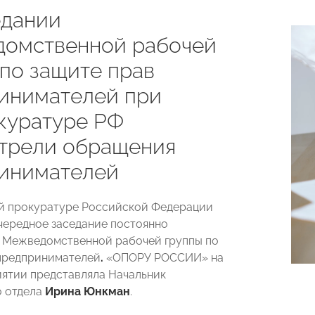
едании
омственной рабочей
 по защите прав
инимателей при
куратуре РФ
трели обращения
инимателей
й прокуратуре Российской Федерации
чередное заседание постоянно
 Межведомственной рабочей группы по
предпринимателей
.
«ОПОРУ РОССИИ» на
ятии представляла Начальник
о отдела
Ирина Юнкман
.