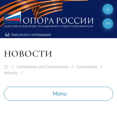
EN
Версия для слабовидящих
НОВОСТИ
Committees and Commissions
Committees
Industry
Menu