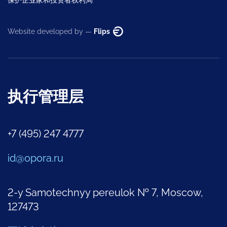
Website developed by —
Flips
执行管理层
+7 (495) 247 4777
id@opora.ru
2-y Samotechnyy pereulok № 7, Moscow,
127473