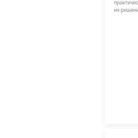
практиче
их решени