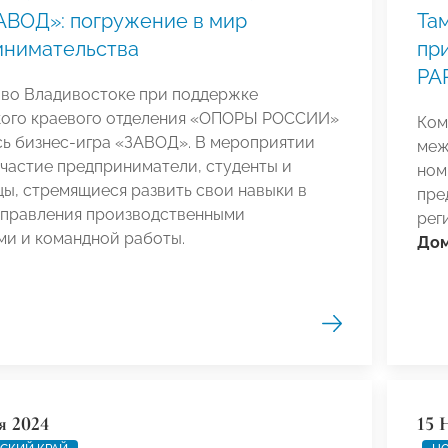
АВОД»: погружение в мир
Та
инимательства
пр
PA
 во Владивостоке при поддержке
ого краевого отделения «ОПОРЫ РОССИИ»
Ком
сь бизнес-игра «ЗАВОД». В мероприятии
меж
частие предприниматели, студенты и
ном
ы, стремящиеся развить свои навыки в
пре
управления производственными
рег
ми и командной работы.
До
я 2024
15 