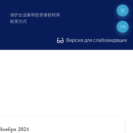
保护企业家和投资者权利局
联系方式
CN
Версия для слабовидящих
Ноября 2024