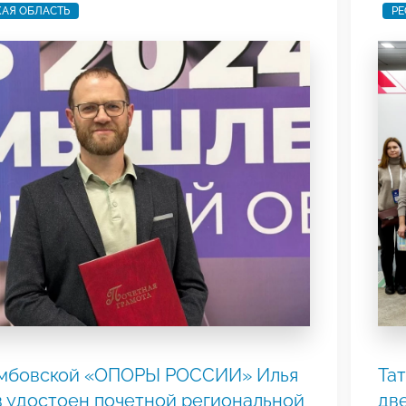
АЯ ОБЛАСТЬ
РЕ
амбовской «ОПОРЫ РОССИИ» Илья
Та
 удостоен почетной региональной
дв