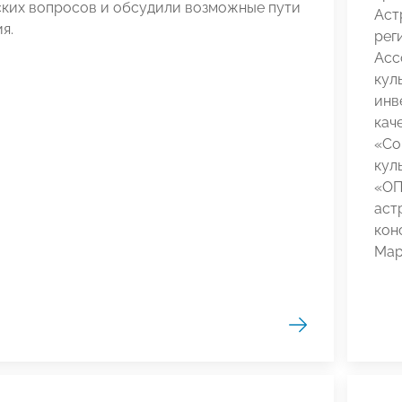
ских вопросов и обсудили возможные пути
Аст
я.
рег
Асс
кул
инв
кач
«Со
кул
«ОП
аст
кон
Мар