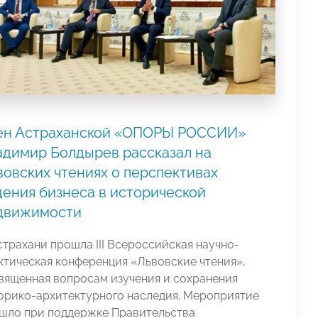
ен Астраханской «ОПОРЫ РОССИИ»
адимир Болдырев рассказал на
вовских чтениях о перспективах
дения бизнеса в исторической
движимости
страхани прошла III Всероссийская научно-
ктическая конференция «Львовские чтения»,
вященная вопросам изучения и сохранения
орико-архитектурного наследия. Мероприятие
шло при поддержке Правительства