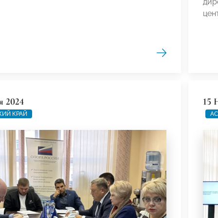
дир
цен
я 2024
15 
КИЙ КРАЙ
АС