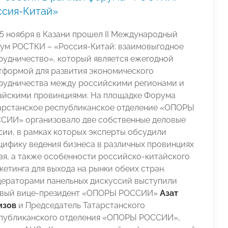
ссия-Китай»
15 ноября в Казани прошел II Международный
ум РОСТКИ – «Россия-Китай: взаимовыгодное
рудничество», который является ежегодной
тформой для развития экономического
рудничества между российскими регионами и
айскими провинциями. На площадке Форума
арстанское республиканское отделение «ОПОРЫ
СИИ» организовало две собственные деловые
сии, в рамках которых эксперты обсудили
цифику ведения бизнеса в различных провинциях
ая, а также особенности российско-китайского
кетинга для выхода на рынки обеих стран.
ераторами панельных дискуссий выступили
вый вице-президент «ОПОРЫ РОССИИ»
Азат
изов
и Председатель Татарстанского
публиканского отделения «ОПОРЫ РОССИИ»,