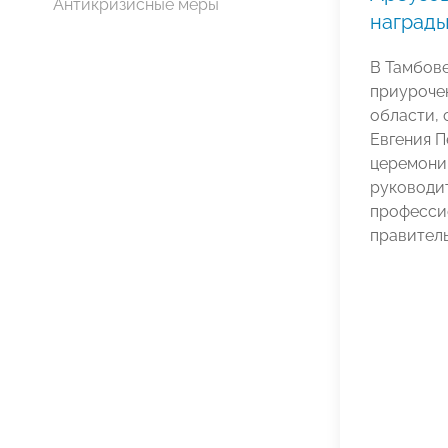
Антикризисные меры
наград
В Тамбов
приуроче
области, 
Евгения 
церемони
руководит
професси
правитель