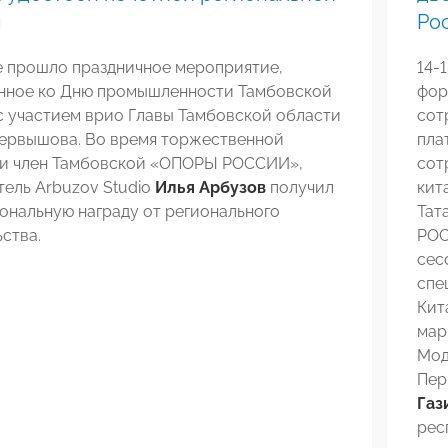
ы
Ро
е прошло праздничное мероприятие,
14-
нное ко Дню промышленности Тамбовской
фор
с участием врио Главы Тамбовской области
сот
Первышова. Во время торжественной
пла
и член Тамбовской «ОПОРЫ РОССИИ»,
сот
ель Arbuzov Studio
Илья Арбузов
получил
кит
ональную награду от регионального
Тат
ства.
РОС
сес
спе
Кит
мар
Мод
Пер
Газ
рес