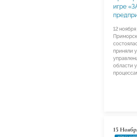
игре «З
предпр
12 ноября
Приморск
состояла
приняли у
управленц
области 
процесса
15 Ноябр