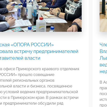
ская «ОПОРА РОССИИ»
Чл
овала встречу предпринимателей
Вл
тавителей власти
Ль
ве
 в офисе Приморского краевого отделения
не
РОССИИ» прошло совещание
ителей региональных органов
В А
льной власти и бизнеса, посвященное
пра
ю условий ведения предпринимательской
пос
сти в Приморском крае. В рамках встречи
ист
 и предприниматели обсудили ряд
про