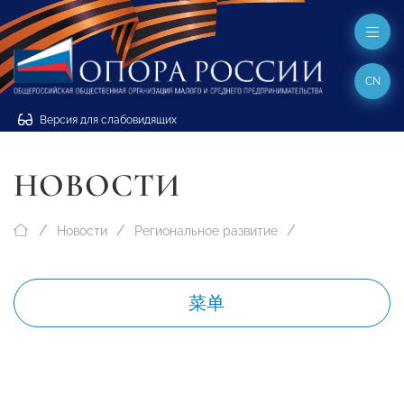
CN
Версия для слабовидящих
НОВОСТИ
Новости
Региональное развитие
菜单