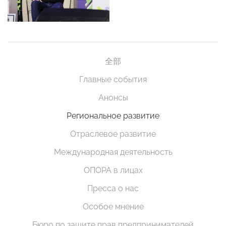
全部
Главные события
Анонсы
Региональное развитие
Отраслевое развитие
Международная деятельность
ОПОРА в лицах
Пресса о нас
Особое мнение
Бюро по защите прав предпринимателей