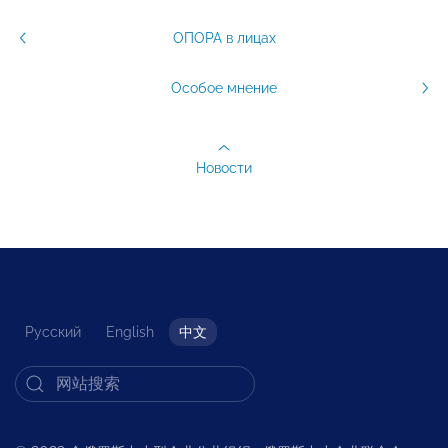
ОПОРА в лицах
Особое мнение
Новости
Русский
English
中文