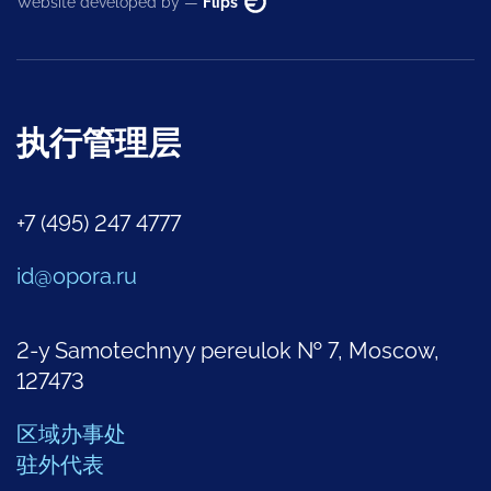
Website developed by —
Flips
执行管理层
+7 (495) 247 4777
id@opora.ru
2-y Samotechnyy pereulok № 7, Moscow,
127473
区域办事处
驻外代表