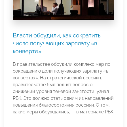
Власти обсудили, как сократить
число получающих зарплату «в
конверте»
В правительстве обсудили комплекс мер по
сокращению доли получающих зарплату «в
конвертах». На стратегической сессии в
правительстве был поднят вопрос о
снижении уровня теневой занятости, узнал
РБК. Это должно стать одним из направлений
повышения благосостояния россиян. О том,
какие меры обсуждались, — в материале РБК.