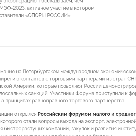
ю кооперацию. Рассказываем, чем
МЭФ-2023, активное участие в котором
дставители «ОПОРЫ РОССИИ».
мание на Петербургском международном экономическом
ширению контактов с торговыми партнерами из стран СНГ,
ской Америки, которые позволяют России демонстриров
лоссальных санкций. Участники Форума приступили к ф
на принципах равноправного торгового партнерства.
диции открылся
Российским форумом малого и среднег
которого стали вопросы выхода на экспорт, электронно
я быстрорастущих компаний, закупок и развития инстит
а аспекты международной кооперации бизнеса.