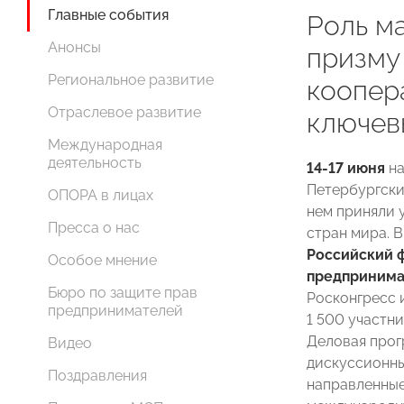
Главные события
Роль м
Анонсы
призму
Региональное развитие
коопер
Отраслевое развитие
ключев
Международная
деятельность
14-17 июня
на
Петербургски
ОПОРА в лицах
нем приняли у
Пресса о нас
стран мира. 
Российский 
Особое мнение
предпринима
Бюро по защите прав
Росконгресс
предпринимателей
1 500 участни
Деловая прог
Видео
дискуссионны
Поздравления
направленные