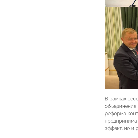
В рамках сес
объединения
реформа конт
предпринимат
эффект, но и