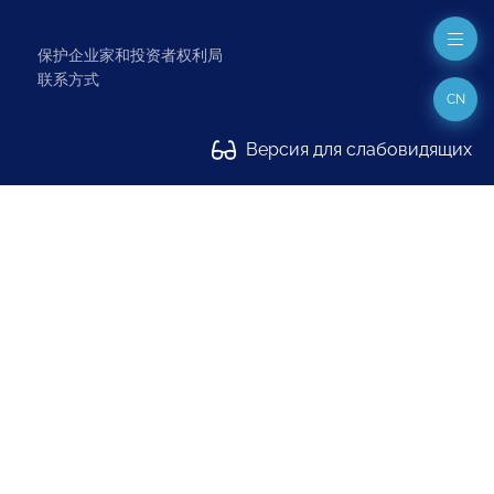
保护企业家和投资者权利局
联系方式
CN
Версия для слабовидящих