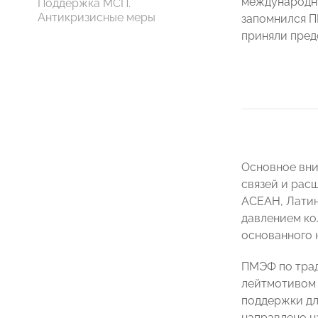
международну
Поддержка МСП.
Антикризисные меры
запомнился П
приняли пре
Основное вни
связей и рас
АСЕАН, Латин
давлением ко
основанного 
ПМЭФ по тра
лейтмотивом 
поддержки дл
направлено н