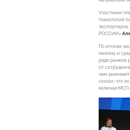
Участники
пл
технологий п
экспортеров,
РОССИИ»
Ал
По итогам за
малому и сре
ряде рынков 
от сотрудниче
чем занимают
сказал, что 
включая МСП-