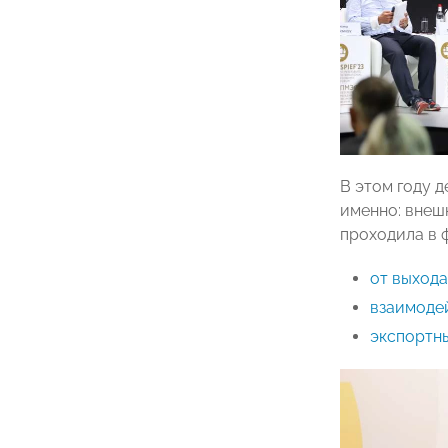
В этом году 
именно: внеш
проходила в 
от выход
взаимоде
экспортны