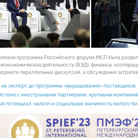
деловая программа Российского форума МСП была разделе
неэкономическая деятельность (ВЭД), финансы, кооперац
формате параллельных дискуссий, а обсуждения затраги
а на экспорт до программы «выращивания» поставщиков
;
йствие с иностранными партнерами, крупными компаниям
й потенциал, налоги и социальная значимость малого би