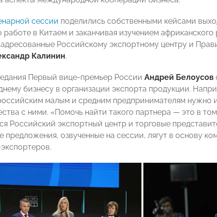
енарной сессии
поделились собственными кейсами выход
о работе в Китаем и заканчивая изучением африканского
 адресованные Российскому экспортному центру и Прав
ександр Калинин
.
седания Первый вице-премьер России
Андрей Белоусов
днему бизнесу в организации экспорта продукции. Напри
российским малым и средним предпринимателям нужно и
ства с ними. «Помочь найти такого партнера — это в том
ся Российский экспортный центр и торговые представите
все предложения, озвученные на сессии, лягут в основу 
экспортеров.