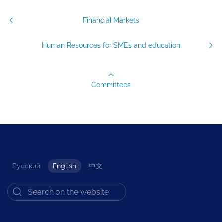
Financial Markets
Human Resources for SMEs and education
Committees
Русский
English
中文