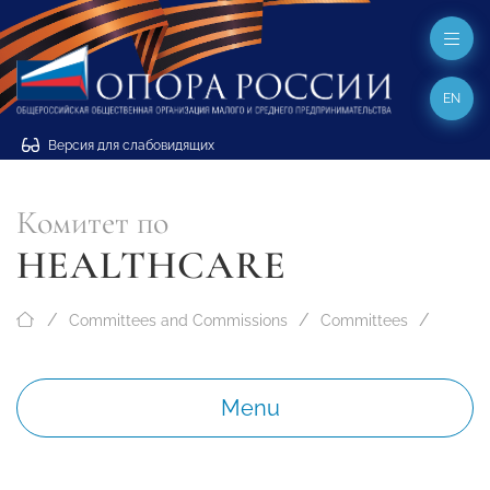
EN
Версия для слабовидящих
Комитет по
HEALTHCARE
Committees and Commissions
Committees
Menu