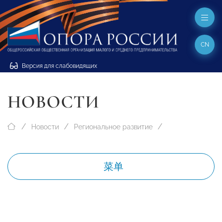
CN
Версия для слабовидящих
НОВОСТИ
Новости
Региональное развитие
菜单