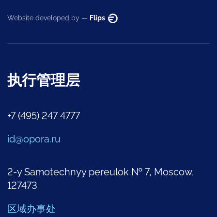
Website developed by —
Flips
执行管理层
+7 (495) 247 4777
id@opora.ru
2-y Samotechnyy pereulok № 7, Moscow,
127473
区域办事处