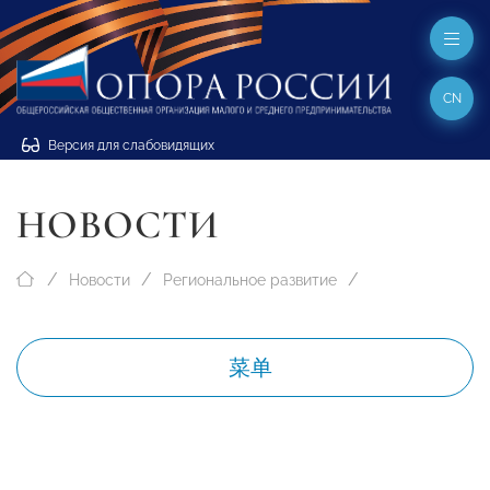
CN
Версия для слабовидящих
НОВОСТИ
Новости
Региональное развитие
菜单