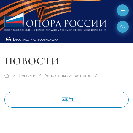
CN
Версия для слабовидящих
НОВОСТИ
Новости
Региональное развитие
菜单