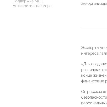
Поддержка МСП.
же организа
Антикризисные меры
Эксперты уве
интереса явл
«Для создани
различных тип
конце жизнен
финансовые р
Он рассказал
безопасности
персональным