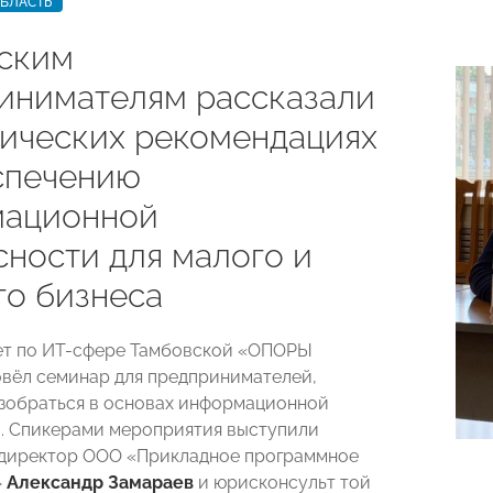
ОБЛАСТЬ
ским
инимателям рассказали
тических рекомендациях
спечению
ационной
сности для малого и
го бизнеса
ет по ИТ-сфере Тамбовской «ОПОРЫ
ёл семинар для предпринимателей,
зобраться в основах информационной
. Спикерами мероприятия выступили
 директор ООО «Прикладное программное
»
Александр Замараев
и юрисконсульт той