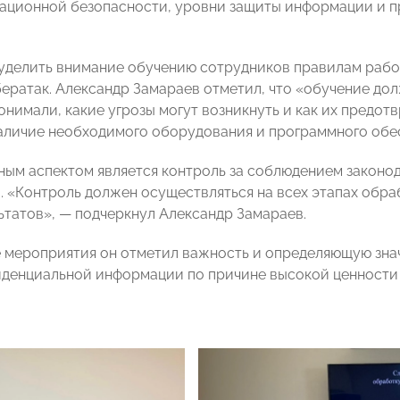
ационной безопасности, уровни защиты информации и п
уделить внимание обучению сотрудников правилам раб
бератак. Александр Замараев отметил, что «обучение до
онимали, какие угрозы могут возникнуть и как их предот
аличие необходимого оборудования и программного обесп
ным аспектом является контроль за соблюдением законо
. «Контроль должен осуществляться на всех этапах обра
ьтатов», — подчеркнул Александр Замараев.
 мероприятия он отметил важность и определяющую зн
денциальной информации по причине высокой ценности