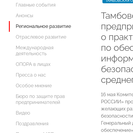
ТАМБОВСКАЯ 
Главные события
Тамбов
Анонсы
предпр
Региональное развитие
о прак
Отраслевое развитие
по обе
Международная
деятельность
информ
ОПОРА в лицах
безопа
Пресса о нас
средне
Особое мнение
16 мая Комит
Бюро по защите прав
РОССИИ» пров
предпринимателей
желающих ра
Видео
безопасности
Генеральный
Поздравления
обеспечение