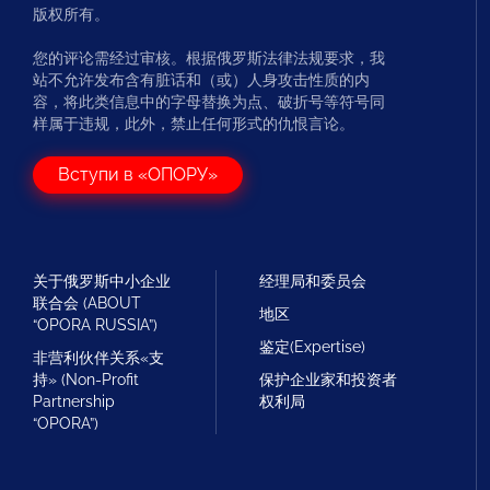
版权所有。
您的评论需经过审核。根据俄罗斯法律法规要求，我
站不允许发布含有脏话和（或）人身攻击性质的内
容，将此类信息中的字母替换为点、破折号等符号同
样属于违规，此外，禁止任何形式的仇恨言论。
Вступи в «ОПОРУ»
关于俄罗斯中小企业
经理局和委员会
联合会 (ABOUT
地区
“OPORA RUSSIA”)
鉴定(Expertise)
非营利伙伴关系«支
持» (Non-Profit
保护企业家和投资者
Partnership
权利局
“OPORA”)