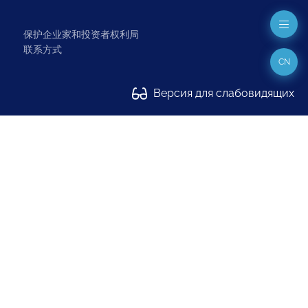
保护企业家和投资者权利局
联系方式
CN
Версия для слабовидящих