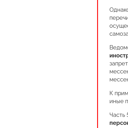
Однако
переч
осуще
самоза
Ведом
иност
запре
мессен
мессе
К прим
иные 
Часть 
персо