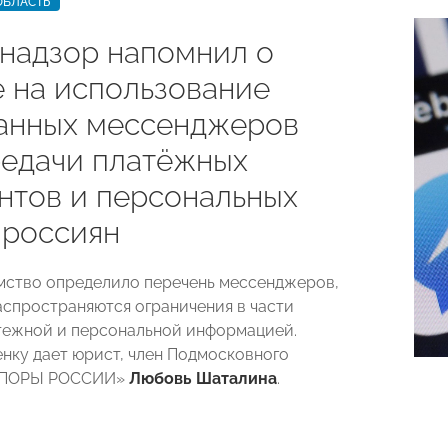
ОБЛАСТЬ
надзор напомнил о
е на использование
анных мессенджеров
редачи платёжных
нтов и персональных
 россиян
мство определило перечень мессенджеров,
аспространяются ограничения в части
тежной и персональной информацией.
нку дает юрист, член Подмосковного
«ОПОРЫ РОССИИ»
Любовь Шаталина
.