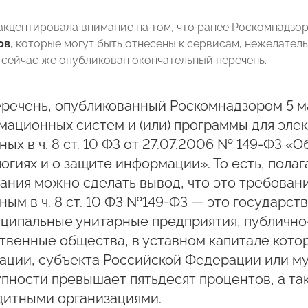
акцентировала внимание на том, что ранее Роскомнадзо
ов
, которые могут быть отнесены к сервисам, нежелател
, сейчас же опубликован окончательный перечень.
речень, опубликованный Роскомнадзором 5 ма
мационных систем и (или) программы для эле
ных в ч. 8 ст. 10 ФЗ от 27.07.2006 № 149-ФЗ
огиях и о защите информации». То есть, полаг
ания можно сделать вывод, что это требован
ным в ч. 8 ст. 10 ФЗ №149-ФЗ — это государс
иципальные унитарные предприятия, публично
твенные общества, в уставном капитале кото
ации, субъекта Российской Федерации или му
пности превышает пятьдесят процентов, а т
дитными организациями.