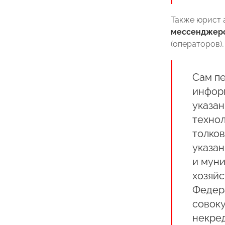
Также юрист 
мессенджер
(операторов)
Сам пе
инфор
указан
технол
толков
указан
и мун
хозяйс
Федер
совоку
некре