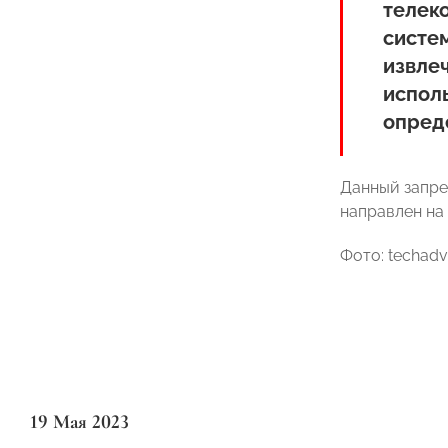
телек
систем
извле
испол
опред
Данный запре
направлен на
Фото: techadv
19 Мая 2023