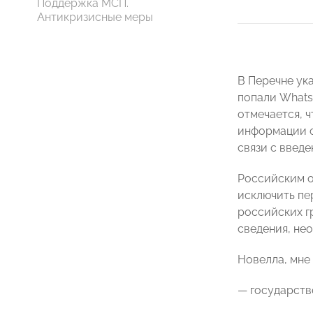
Поддержка МСП.
Антикризисные меры
В Перечне ук
попали WhatsA
отмечается, 
информации с
связи с введ
Российским о
исключить пе
российских г
сведения, не
Новелла, мн
— государств