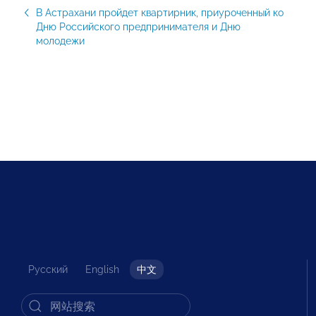
В Астрахани пройдет квартирник, приуроченный ко
Дню Российского предпринимателя и Дню
молодежи
Русский
English
中文