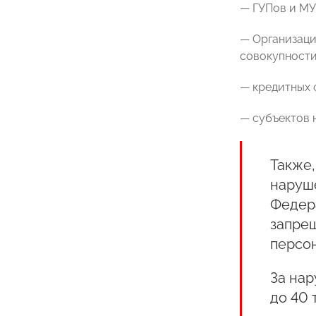
— ГУПов и МУ
— Организаци
совокупности
— кредитных 
— субъектов 
Также,
наруш
Федер
запре
персон
За нар
до 40 