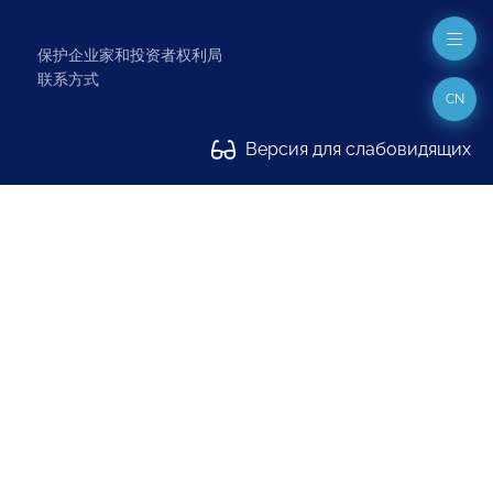
保护企业家和投资者权利局
联系方式
CN
Версия для слабовидящих