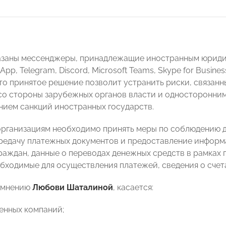
азаны мессенджеры, принадлежащие иностранным юридич
pp, Telegram, Discord, Microsoft Teams, Skype for Busines
что принятое решение позволит устранить риски, связан
о стороны зарубежных органов власти и односторонним
ением санкций иностранных государств.
рганизациям необходимо принять меры по соблюдению д
редачу платежных документов и предоставление инфор
раждан, данные о переводах денежных средств в рамках
обходимые для осуществления платежей, сведения о счета
е мнению
Любови Шаталиной
, касается:
енных компаний;