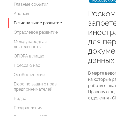
МОСКОВСКАЯ 
Главные события
Роском
Анонсы
запрет
Региональное развитие
иностр
Отраслевое развитие
для пе
Международная
деятельность
докуме
ОПОРА в лицах
данных
Пресса о нас
В марте ведо
Особое мнение
на которые р
Бюро по защите прав
работы с пла
предпринимателей
Правовую оце
отделения 
Видео
Поздравления