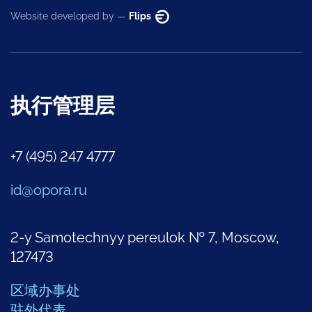
Website developed by —
Flips
执行管理层
+7 (495) 247 4777
id@opora.ru
2-y Samotechnyy pereulok № 7, Moscow,
127473
区域办事处
驻外代表