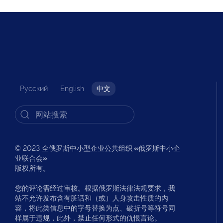
Русский
English
中文
© 2023 全俄罗斯中小型企业公共组织
«
俄罗斯中小企
业联合会
»
版权所有。
您的评论需经过审核。根据俄罗斯法律法规要求，我
站不允许发布含有脏话和（或）人身攻击性质的内
容，将此类信息中的字母替换为点、破折号等符号同
样属于违规，此外，禁止任何形式的仇恨言论。