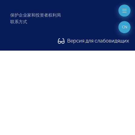
保护企业家和投资者权利局
联系方式
CN
Версия для слабовидящих