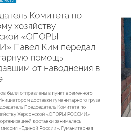
БЛАСТЬ
датель Комитета по
ому хозяйству
нской «ОПОРЫ
» Павел Ким передал
тарную помощь
давшим от наводнения в
е
зов были отправлены в пункт временного
Инициатором доставки гуманитарного груза
дседатель Председатель Комитета по
озяйству Херсонской «ОПОРЫ РОССИИ»
а организацией доставки занималась
 миссия «Единой России». Гуманитарная