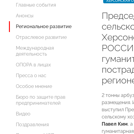
ХЕРСОНСКАЯ О
Главные события
Предсе
Анонсы
сельск
Региональное развитие
Херсо
Отраслевое развитие
РОССИИ
Международная
деятельность
гумани
ОПОРА в лицах
постра
Пресса о нас
регион
Особое мнение
2 тонны арбу
Бюро по защите прав
размещения. 
предпринимателей
выступил Пре
Видео
сельскому х
Павел Ким
, 
Поздравления
гуманитарная