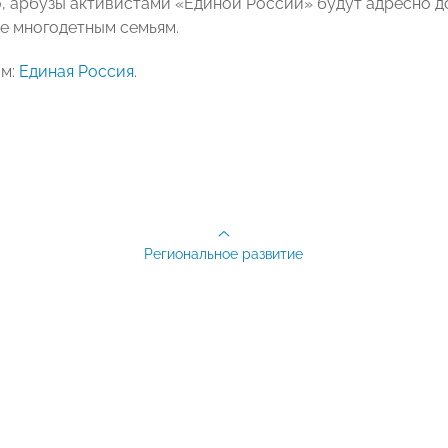
, арбузы активистами «Единой России» будут адресно
же многодетным семьям.
ам:
Единая Россия
.
Региональное развитие