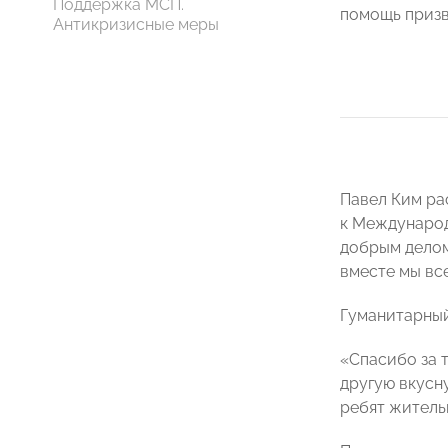
Поддержка МСП.
помощь призв
Антикризисные меры
Павел Ким ра
к Международн
добрым делом
вместе мы вс
Гуманитарный
«Спасибо за т
другую вкусн
ребят житель